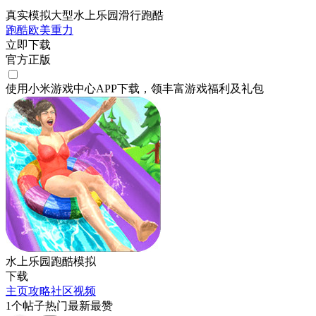
真实模拟大型水上乐园滑行跑酷
跑酷
欧美
重力
立即下载
官方正版
使用小米游戏中心APP
下载
，领丰富游戏
福利
及
礼包
水上乐园跑酷模拟
下载
主页
攻略
社区
视频
1
个帖子
热门
最新
最赞