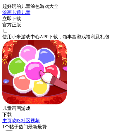
超好玩的儿童涂色游戏大全
涂画
卡通
儿童
立即下载
官方正版
使用小米游戏中心APP
下载
，领丰富游戏
福利
及
礼包
儿童画画游戏
下载
主页
攻略
社区
视频
1
个帖子
热门
最新
最赞