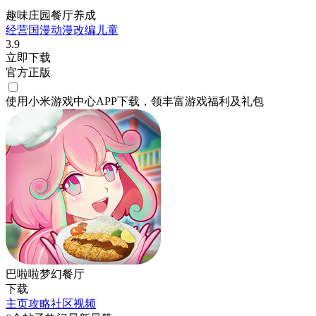
趣味庄园餐厅养成
经营
国漫
动漫改编
儿童
3.9
立即下载
官方正版
使用小米游戏中心APP
下载
，领丰富游戏
福利
及
礼包
巴啦啦梦幻餐厅
下载
主页
攻略
社区
视频