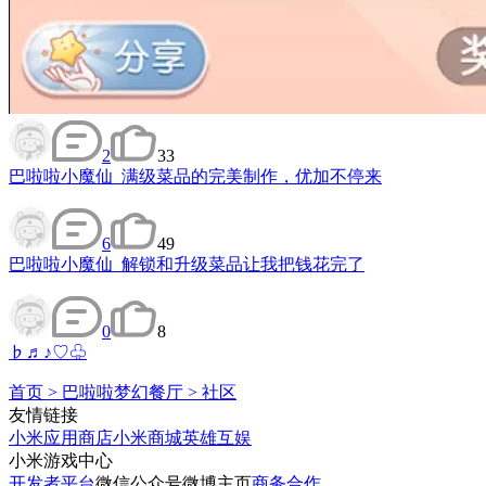
2
33
巴啦啦小魔仙_满级菜品的完美制作，优加不停来
6
49
巴啦啦小魔仙_解锁和升级菜品让我把钱花完了
0
8
♭♬♪♡♧
首页
>
巴啦啦梦幻餐厅
>
社区
友情链接
小米应用商店
小米商城
英雄互娱
小米游戏中心
开发者平台
微信公众号
微博主页
商务合作