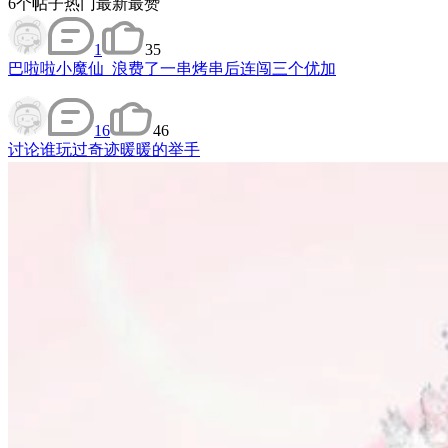
6
个帖子
热门
最新
最赞
1
35
巴啦啦小魔仙_浪费了一串烤串后连闯三个优加
16
46
讨论
谁玩过奇迹暖暖的举手