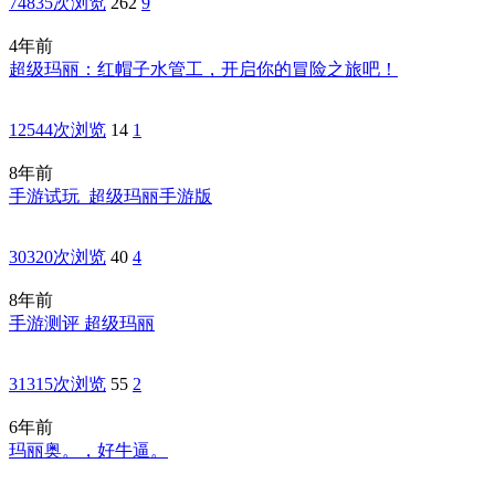
74835次浏览
262
9
4年前
超级玛丽：红帽子水管工，开启你的冒险之旅吧！
12544次浏览
14
1
8年前
手游试玩_超级玛丽手游版
30320次浏览
40
4
8年前
手游测评 超级玛丽
31315次浏览
55
2
6年前
玛丽奥。，好牛逼。