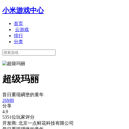
小米游戏中心
首页
云游戏
排行
分类
超级玛丽
昔日重现碉堡的童年
26MB
分享
4.9
5351位玩家评分
开发商: 北京一点鲜花科技有限公司