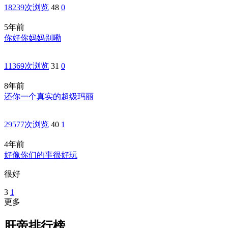
18239次浏览
48
0
5年前
你好你妈妈别嘞
11369次浏览
31
0
8年前
还你一个真实的超级玛丽
29577次浏览
40
1
4年前
好像你们的事很好玩
很好
3
1
更多
肝帝排行榜