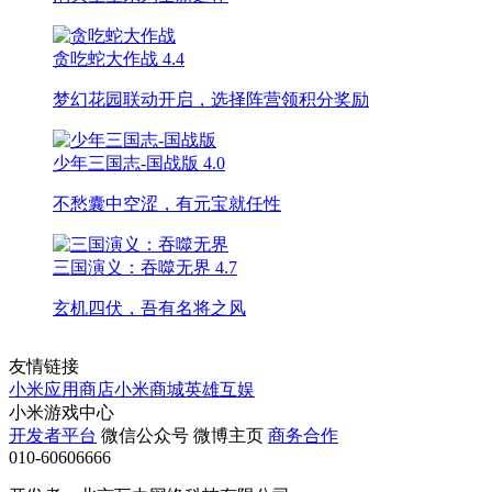
贪吃蛇大作战
4.4
梦幻花园联动开启，选择阵营领积分奖励
少年三国志-国战版
4.0
不愁囊中空涩，有元宝就任性
三国演义：吞噬无界
4.7
玄机四伏，吾有名将之风
友情链接
小米应用商店
小米商城
英雄互娱
小米游戏中心
开发者平台
微信公众号
微博主页
商务合作
010-60606666