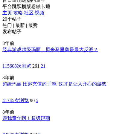
昔日重现碉堡的童年
平台跳跃
横版卷轴
卡通
主页
攻略
社区
视频
20个帖子
热门
|
最新
|
最赞
发布帖子
8年前
经典游戏超级玛丽，原来马里奥是最大反派？
115608次浏览
261
21
8年前
超级玛丽 比起充值的手游, 这才是让人开心的游戏
41745次浏览
90
5
8年前
毁我童年啊！超级玛丽