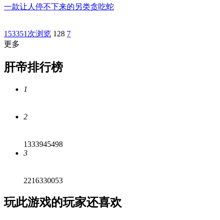
一款让人停不下来的另类贪吃蛇
153351次浏览
128
7
更多
肝帝排行榜
1
2
1333945498
3
2216330053
玩此游戏的玩家还喜欢