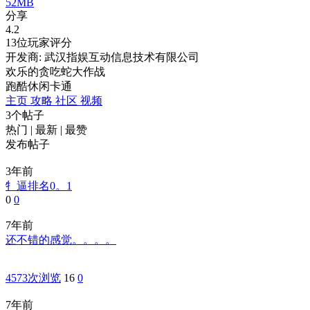
52MB
分享
4.2
13位玩家评分
开发商: 武汉指娱互动信息技术有限公司
欢乐的贪吃蛇大作战
跑酷
休闲
卡通
主页
攻略
社区
视频
3个帖子
热门
|
最新
|
最赞
发布帖子
3年前
牜逼排名0。1
0
0
7年前
还不错的感觉。。。。
4573次浏览
16
0
7年前