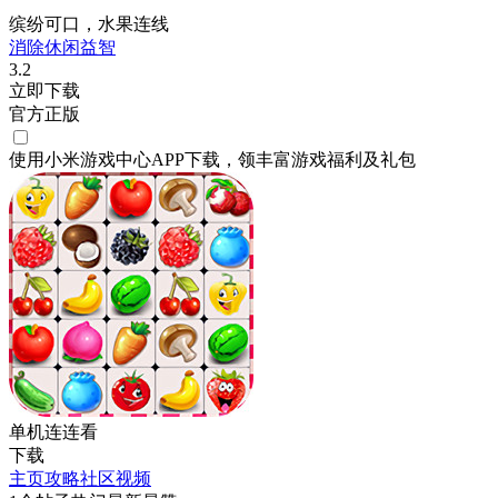
缤纷可口，水果连线
消除
休闲
益智
3.2
立即下载
官方正版
使用小米游戏中心APP
下载
，领丰富游戏
福利
及
礼包
单机连连看
下载
主页
攻略
社区
视频