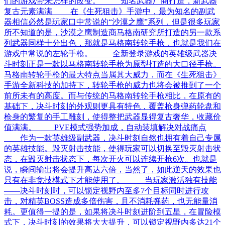
们的游戏带来怎样的改变。 知名武器厂商打造，新武器
复古元素满满 在《生死狙击》手游中，最为知名的副武
器相信必然是玩家口中常说的“沙漠之鹰”系列，但是很多玩家
所不知道的是，沙漠之鹰制造商马格南研究所打造的另一款系
列武器同样十分出色，那就是马格南转轮手枪，也就是我们在
游戏中常说的左轮手枪。 全新登录游戏的英雄级武器决
斗时刻正是一款以马格南转轮手枪为原型打造的大口径手枪。
马格南转轮手枪的最大特点当属其大威力，而在《生死狙击》
手游全新科技的加持下，转轮手枪的威力也将会被推到了一个
前所未有的高度。而与传统的马格南转轮手枪相比，在原有的
基础下，决斗时刻的外观则更具有特色，覆盖枪身弹药轮盘和
枪身的繁复的手工雕刻，使得整把武器显得复古奢华，收藏价
值满满。 PVE模式强势加成，自动装填解决对战痛点
作为一款英雄级副武器，决斗时刻自然也拥有着自己专属
的英雄技能。毁灭射击技能，使得玩家可以切换至毁灭射击状
态，在毁灭射击状态下，每次开火可以连续开枪6次。也就是
说，瞬间输出将会提升高达六倍，当然了，如此逆天的效果也
只有在非竞技模式下才能使用了。 当玩家激活独有技能
——决斗时刻时，可以锁定视野内至多7个目标同时进行攻
击，对精英BOSS造成多倍伤害，且不消耗弹药，也无能量消
耗。更值得一提的是，如果将决斗时刻进阶到五星，在冒险模
式下，决斗时刻的效果将大大提升，可以锁定视野内多达21个