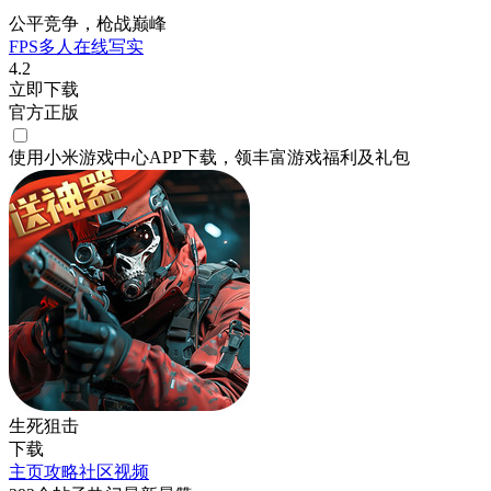
公平竞争，枪战巅峰
FPS
多人在线
写实
4.2
立即下载
官方正版
使用小米游戏中心APP
下载
，领丰富游戏
福利
及
礼包
生死狙击
下载
主页
攻略
社区
视频