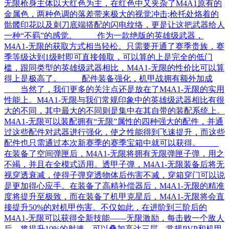
无限枪身主体以大红色为主，在红色中又夹杂了M4A1原有的
金属色，两种色调的落差带来极大的视觉冲击;枪托处烙着的
骷髅印花以及刺刀底端搭配的闪电纹络，更是让这把武器给人
一种“不羁”的感觉。 作为一款绝版的英雄级武器，
M4A1-无限的获取方式相当轻松。只需要开通了赛季贵族，赛
季等级达到1级时即可直接领取，可以算的上是完全的低门
槛，跟同类型的英雄级武器相比，M4A1-无限的性价比可以算
得上是极高了。 配件装备强化，机甲战拥有额外加成
当然了，我们更多的关注点还是放在了M4A1-无限的实用
性能上。M4A1-无限与我们常规印象中的英雄级武器相比有很
大的不同，其中最大的不同则是集中在其自带的装配系统上。
M4A1-无限可以装配拥有“无限”属性的四种强大的配件，并通
过这些配件对武器进行强化，使之性能得到飞速提升，而这些
配件也只需通过本次新赛季的赛季宝箱中就可以获得。
在装备了空间弹匣后，M4A1-无限将拥有无限弹匣子弹，用之
不竭，并且在全模式适用。透甲子弹，M4A1-无限装备后将无
视穿透衰减，使得子弹穿透物体后伤害不减，穿箱穿门可以说
是更加得心应手。在装备了高精补偿器后，M4A1-无限的精准
度将提升至极致，而在装备了机甲克星后，M4A1-无限将会直
接提升50%的对机甲伤害。不仅如此，在进阶到三阶后的
M4A1-无限可以获得全新技能——无限激励，每击败一个敌人
后，将提升10%的射速，可以叠加高达三层。常规PVP和机甲