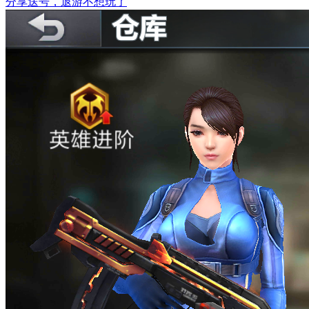
分享
送号，退游不想玩了