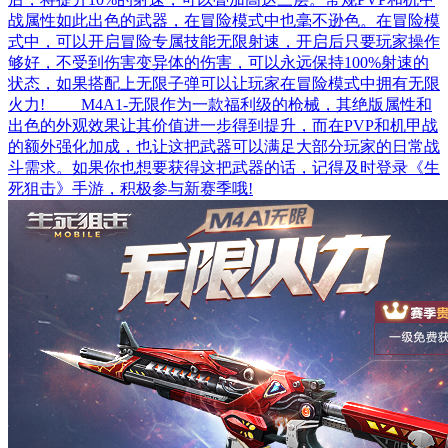
战属性如此出色的武器，在冒险模式中也毫不逊色。在冒险模
式中，可以开启冒险专属技能无限射速，开启后只要玩家操作
够好，不受到伤害变异体的伤害，可以永远保持100%射速的
状态，如果搭配上无限子弹可以让玩家在冒险模式中拥有无限
火力! M4A1-无限作为一款福利级的枪械，其绝版属性和
出色的外观效果让其价值进一步得到提升，而在PVP和机甲战
的额外强化加成，也让这把武器可以满足大部分玩家的日常战
斗需求。如果你也想要获得这把武器的话，记得及时登录《生
死狙击》手游，积极参与新赛季哦!