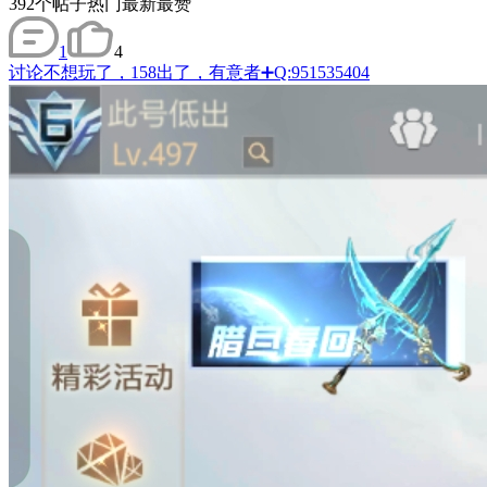
392
个帖子
热门
最新
最赞
1
4
讨论
不想玩了，158出了，有意者➕Q:951535404