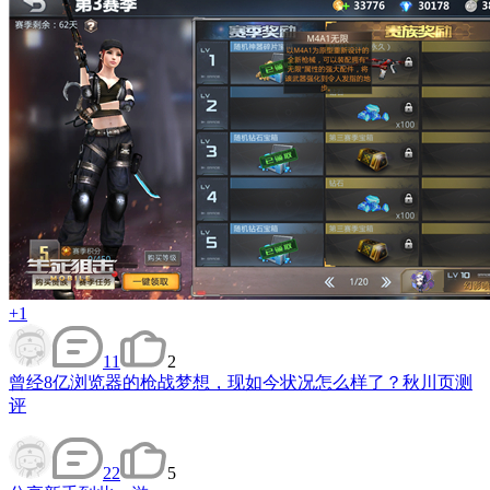
+1
11
2
曾经8亿浏览器的枪战梦想，现如今状况怎么样了？秋川页测
评
22
5