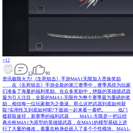
+12
13
91
资讯
极限火力!《生死狙击》手游M4A1无限加入贵族奖励
在《生死狙击》手游全新的第三赛季中，赛季系统为玩家
们准备了海量的福利奖励。在众多奖励中，绝版的英雄级武器
最为引人注目，全新的M4A1-无限作为整个赛季最为重磅的奖
励，相信每一位玩家都为之垂涎。那么这把武器到底如何获
取?实用性又到底如何呢?下面就一起来看一看吧。 低门
槛获取途径，新赛季的福利武器 M4A1-无限是一把以经
典步枪M4A1为原型的英雄级武器，在M4A1的模型基础上进
行了大量的修改，着重在枪身处嵌入了多个个性模块。M4A1-