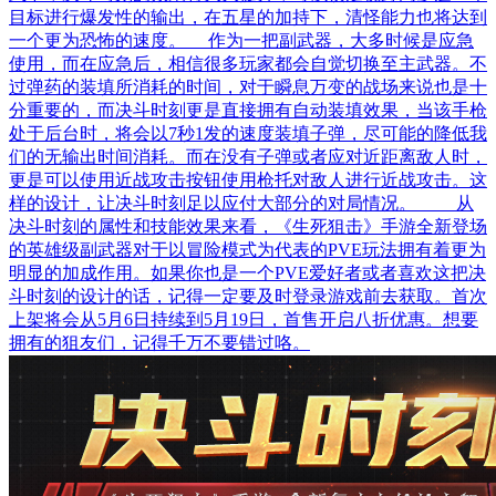
目标进行爆发性的输出，在五星的加持下，清怪能力也将达到
一个更为恐怖的速度。 作为一把副武器，大多时候是应急
使用，而在应急后，相信很多玩家都会自觉切换至主武器。不
过弹药的装填所消耗的时间，对于瞬息万变的战场来说也是十
分重要的，而决斗时刻更是直接拥有自动装填效果，当该手枪
处于后台时，将会以7秒1发的速度装填子弹，尽可能的降低我
们的无输出时间消耗。而在没有子弹或者应对近距离敌人时，
更是可以使用近战攻击按钮使用枪托对敌人进行近战攻击。这
样的设计，让决斗时刻足以应付大部分的对局情况。 从
决斗时刻的属性和技能效果来看，《生死狙击》手游全新登场
的英雄级副武器对于以冒险模式为代表的PVE玩法拥有着更为
明显的加成作用。如果你也是一个PVE爱好者或者喜欢这把决
斗时刻的设计的话，记得一定要及时登录游戏前去获取。首次
上架将会从5月6日持续到5月19日，首售开启八折优惠。想要
拥有的狙友们，记得千万不要错过咯。