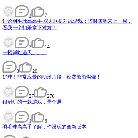
1
7
讨论
羽毛球高高手-双人联机对战游戏：随时随地来上一局，
看我一个扣杀拿下对方！
2
14
一招鲜吃遍天。。。
3
20
好球！非常应景的动漫片段，经费熊熊燃烧！
27
278
很耐玩的一款游戏，录个屏。
1
6
羽毛球高高手了解，你没玩的全新版本