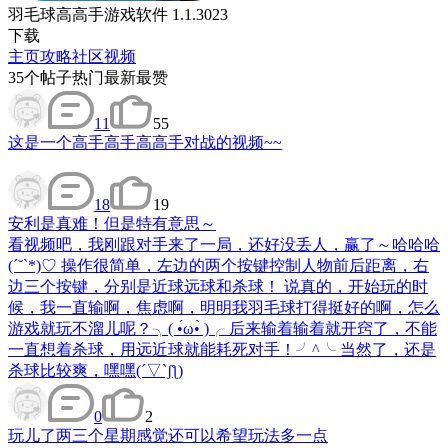
羽毛球高高手游戏软件 1.1.3023
下载
主页
攻略
社区
视频
35
个帖子
热门
最新
最赞
11
55
这是一个高手高手高高手对战的视频~~
18
19
安利
是真难！但是特有意思～
看视频吧，我刚跟对手来了一局，还好没丢人，赢了～哈哈哈
(ˊ˘ˋ*)♡ 操作很简单，左边的两个按键控制人物前后距离，右
边三个按键，分别是近球远球和杀球！ 说真的，开始玩的时
候，我一直输啊，焦虑啊，明明我羽毛球打得挺好的啊，怎么
游戏就玩不溜儿呢？╮( •́ω•̀ )╭ 后来输着输着就开窍了，不能
一直想着杀球，用远近球就能耗死对手！╯^╰ 当然了，还是
杀球比较爽，嘿嘿(´▽`ʃƪ)
0
2
玩儿了两三个星期感觉还可以希望玩法多一点