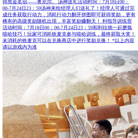
得黑金名宿——奥尼尔。 汤神送礼活动时间：7月18日00：
00-7月24日23：59汤神来给经理人们送礼了！经理人可通过完
成任务获取行动力，消耗行动力翻开拼图即可获得奖励，更有
稀有的高级奖励随机出现，丰富奖励赚翻天！ 利指导训练营
活动时间：7月18日00：00-7月24日23：59和利拉德一起磨炼
嘻哈技巧！玩家可消耗铁麦克参与嘻哈训练，最终获取大奖！
未消耗的铁麦克可以在兑换商店中进行奖励兑换！ *以上内容
请以游戏内为准