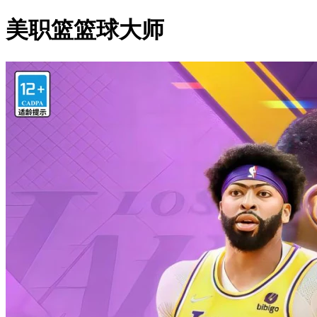
美职篮篮球大师