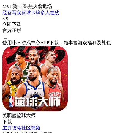
MVP骑士詹/热火詹返场
经营
写实
篮球
卡牌
多人在线
3.9
立即下载
官方正版
使用小米游戏中心APP
下载
，领丰富游戏
福利
及
礼包
美职篮篮球大师
下载
主页
攻略
社区
视频