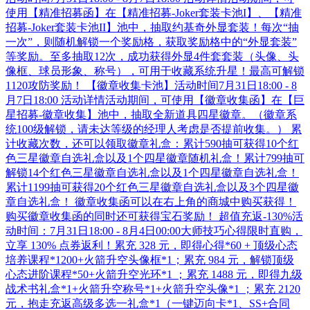
使用【精准招募函】在【精准招募-Joker套装卡池I】、【精准
招募-Joker套装卡池II】池中，抽取约基奇外显套装！每次“抽
一次”，则随机解锁一个奖励格，获取奖励格中的“外显套装”
等奖励。至多抽取12次，成功获得外显4件套套装（头像、头
像框、球员形象、称号），可用于收藏系统升星！最高可解锁
1120攻防奖励！ 【徽章收集卡池】活动时间7月31日18:00 - 8
月7日18:00 活动详情活动期间，可使用【徽章收集函】在【巨
星招募-徽章收集】池中，抽取全新道具四星徽章。（徽章系
统100级解锁，请未达等级的经理人考虑是否提前收集。） 累
计收藏次数，还可以领取徽章礼盒：累计590抽可获得10个红
色三星徽章自选礼盒以及1个四星徽章随机礼盒！累计799抽可
解锁14个红色三星徽章自选礼盒以及1个四星徽章自选礼盒！
累计1199抽可获得20个红色三星徽章自选礼盒以及3个四星徽
章自选礼盒！ 徽章收集函可以在右上角的商城中购买获得！
购买徽章收集函的同时还可获得宝石奖励！ 超值充返-130%活
动时间：7月31日18:00 - 8月4日00:00大师技巧心得限时直购，
立享 130% 点券返利！累充 328 元，即得心得*60 + 顶级心态
培养课程*1200+火箭升空头像框*1；累充 984 元，解锁顶级
心态进阶课程*50+火箭升空光环*1 ；累充 1488 元，即得九级
战术书礼盒*1+火箭升空称号*1+火箭升空头像*1 ；累充 2120
元，抱走充返高级多选一礼盒*1（一键迈向卡*1、SS+合同