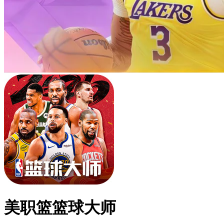
美职篮篮球大师