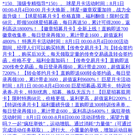
*150、顶级专精指导*150）。 球星月卡活动时间：8月1日
00:00-8月4日00:00 月卡大焕新，球星+徽章双重加持，战力全
面升级！ 【球星招募月卡】价格直降，福利翻倍！限时仅需
68元，即领500球星招募函，每日再送50，累计可得2000，返
利高达18000%！ 【徽章招募月卡】全新上线！直购即送700
徽章收集券，每日登录再领30，累计带走1600，超值返利
4800%！ 特惠月卡活动时间：8月1日 00:00-8月4日00:00活动
期间，经理人们可以购买特惠【传奇交易月卡】与【转会签约
月卡】，购买后30天，每天领取定量的传奇交易函及转会签约
函，价格不变，福利全面加码！ 【传奇交易月卡】直购即送
200传奇交易函，每日登录再领60，累计带走2000，超值返利
7200%！ 【转会签约月卡】直购即送600转会签约函，每日登
录再领100，累计带走3600，超值返利9600%！ 巨星月卡活动
时间：8月1日 00:00-8月4日00:00 巨星招募函-双周卡、特训传
承券-月卡，特别优惠，招募、换队无压力！ 【巨星招募双周
卡】限时特惠68元，价格更低，返利更高，超值返利2200%！
【特训传承月卡】福利重磅升级！直购即送300特训传承券，
每日登录再领10，累计带走600，返利高达6400%！ 疯狂举铁
活动时间：8月1日 00:00-8月8日00:00 活动详情你，渴望力量
吗？一起“疯狂举铁”，运动增肌。通过消耗“力量值”（可通过
完成活动任务获取），进行大、小重量的举铁，增加运动目标