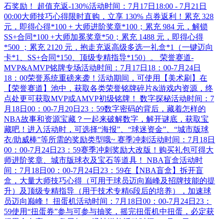
石奖励！ 超值充返-130%活动时间：7月17日18:00 - 7月21日
00:00大师技巧心得限时直购，立享 130% 点券返利！累充 328
元，即得心得*100 + 大师进阶奖章*100；累充 984 元，解锁
SS+合同*100 +大师加冕奖章*50；累充 1488 元，即得心得
*500 ；累充 2120 元，抱走充返高级多选一礼盒*1（一键迈向
卡*1、SS+合同*150、顶级专精指导*150）。 荣誉赛道-
MVP&AMVP铭牌专场活动时间：7月17日18：00-7月24日
18：00荣誉系统重磅来袭！活动期间，可使用【美术刷】在
【荣誉赛道】池中，获取各类荣誉铭牌碎片&游戏内资源，终
点处更可获取MVP或AMVP初级铭牌！ 数字探秘活动时间：7
月18日00：00-7月20日23：59数字密码的背后，藏着怎样的
NBA故事和资源宝藏？一起来破解数字，解开谜底，获取宝
藏吧！进入活动时，可选择“海报”、“球迷资金”、“城市版球
衣/助威棒”等所需的奖励类型哦~ 赛季冲刺活动时间：7月18日
00：00-7月24日23：59赛季冲刺奖励大改版！购买礼包可得大
师进阶奖章、城市版球衣及宝石等道具！ NBA盲盒活动时
间：7月18日00：00-7月24日23：59在【NBA盲盒】拆开盲
盒，大量大师技巧心得（可用于球员迈向巅峰及招牌技能的提
升）及顶级专精指导（用于技术专精6段后的培养），加速球
员迈向巅峰！ 扭蛋机活动时间：7月18日00：00-7月24日23：
59使用“扭蛋券”参与可参与抽奖，摇完扭蛋机中扭蛋，必定获