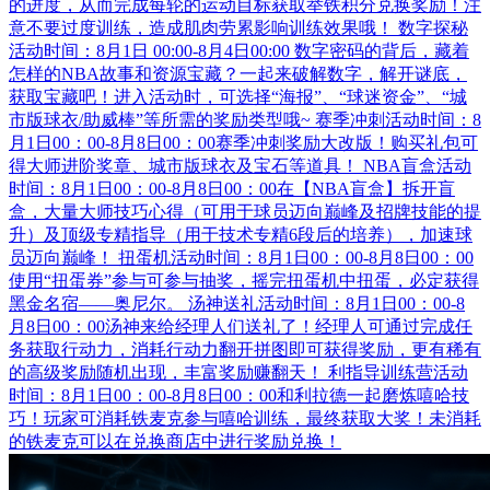
的进度，从而完成每轮的运动目标获取举铁积分兑换奖励！注
意不要过度训练，造成肌肉劳累影响训练效果哦！ 数字探秘
活动时间：8月1日 00:00-8月4日00:00 数字密码的背后，藏着
怎样的NBA故事和资源宝藏？一起来破解数字，解开谜底，
获取宝藏吧！进入活动时，可选择“海报”、“球迷资金”、“城
市版球衣/助威棒”等所需的奖励类型哦~ 赛季冲刺活动时间：8
月1日00：00-8月8日00：00赛季冲刺奖励大改版！购买礼包可
得大师进阶奖章、城市版球衣及宝石等道具！ NBA盲盒活动
时间：8月1日00：00-8月8日00：00在【NBA盲盒】拆开盲
盒，大量大师技巧心得（可用于球员迈向巅峰及招牌技能的提
升）及顶级专精指导（用于技术专精6段后的培养），加速球
员迈向巅峰！ 扭蛋机活动时间：8月1日00：00-8月8日00：00
使用“扭蛋券”参与可参与抽奖，摇完扭蛋机中扭蛋，必定获得
黑金名宿——奥尼尔。 汤神送礼活动时间：8月1日00：00-8
月8日00：00汤神来给经理人们送礼了！经理人可通过完成任
务获取行动力，消耗行动力翻开拼图即可获得奖励，更有稀有
的高级奖励随机出现，丰富奖励赚翻天！ 利指导训练营活动
时间：8月1日00：00-8月8日00：00和利拉德一起磨炼嘻哈技
巧！玩家可消耗铁麦克参与嘻哈训练，最终获取大奖！未消耗
的铁麦克可以在兑换商店中进行奖励兑换！