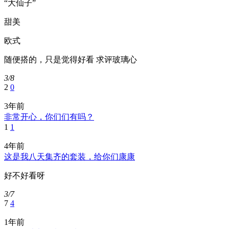
“大仙子”
甜美
欧式
随便搭的，只是觉得好看 求评玻璃心
3/8
2
0
3年前
非常开心，你们们有吗？
1
1
4年前
这是我八天集齐的套装，给你们康康
好不好看呀
3/7
7
4
1年前