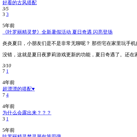
好看的古风搭配
3/5
3
3
5年前
《叶罗丽精灵梦》全新暑假活动 夏日奇遇 闪亮登场
炎炎夏日，小朋友们是不是非常无聊呢？ 那些宅在家里玩手
没错，这就是夏日夜萝莉游戏更新的功能，夏日奇遇了。还在家里
3/10
7
1
4年前
超漂漂的搭配♥
7
4
4年前
为什么会露出来？？？
3
1
5年前
叶罗丽精灵梦灵犀包第四弹