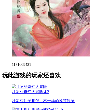
1171609421
玩此游戏的玩家还喜欢
叶罗丽奇幻大冒险
4.2
叶罗丽仙子相伴，不一样的换装冒险