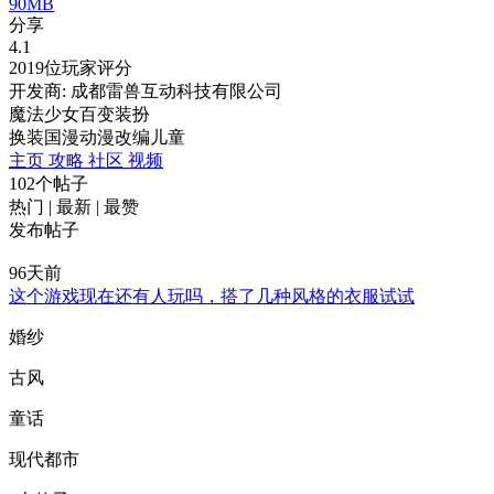
90MB
分享
4.1
2019位玩家评分
开发商: 成都雷兽互动科技有限公司
魔法少女百变装扮
换装
国漫
动漫改编
儿童
主页
攻略
社区
视频
102个帖子
热门
|
最新
|
最赞
发布帖子
96天前
这个游戏现在还有人玩吗，搭了几种风格的衣服试试
婚纱
古风
童话
现代都市