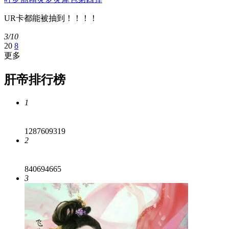
UR卡都能被抽到！！！！
3/10
20
8
更多
肝帝排行榜
1
1287609319
2
840694665
3