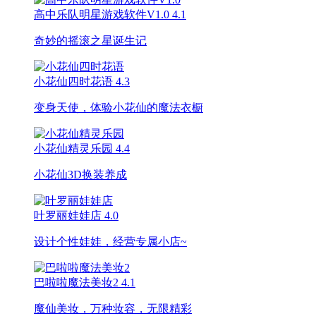
高中乐队明星游戏软件V1.0
4.1
奇妙的摇滚之星诞生记
小花仙四时花语
4.3
变身天使，体验小花仙的魔法衣橱
小花仙精灵乐园
4.4
小花仙3D换装养成
叶罗丽娃娃店
4.0
设计个性娃娃，经营专属小店~
巴啦啦魔法美妆2
4.1
魔仙美妆，万种妆容，无限精彩