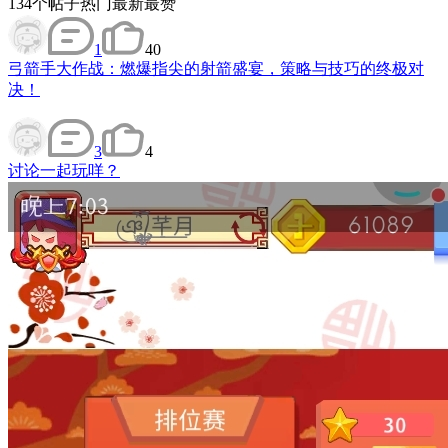
134
个帖子
热门
最新
最赞
1
40
弓箭手大作战：燃爆指尖的射箭盛宴，策略与技巧的终极对
决！
3
4
讨论
一起玩咩？