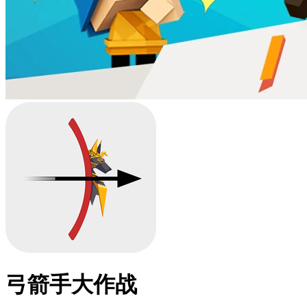
弓箭手大作战