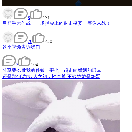
8
131
弓箭手大作战：一场指尖上的射击盛宴，等你来战！
79
420
这个视频告诉我们
7
104
分享
要么做我的伴娘，要么一起走向婚姻的殿堂
还是那句话啦: 人之初，性本善 不给赞赞是坏蛋