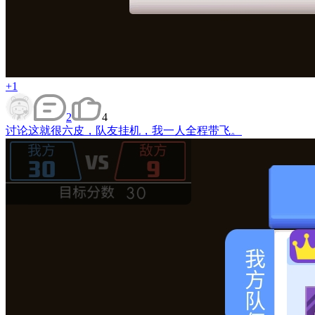
+1
2
4
讨论
这就很六皮，队友挂机，我一人全程带飞。