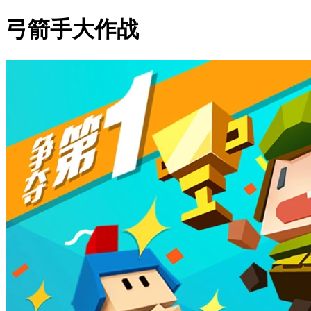
弓箭手大作战