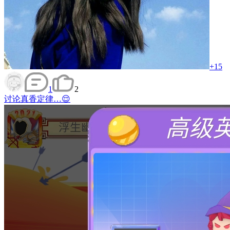
+15
1
2
讨论
真香定律…😌