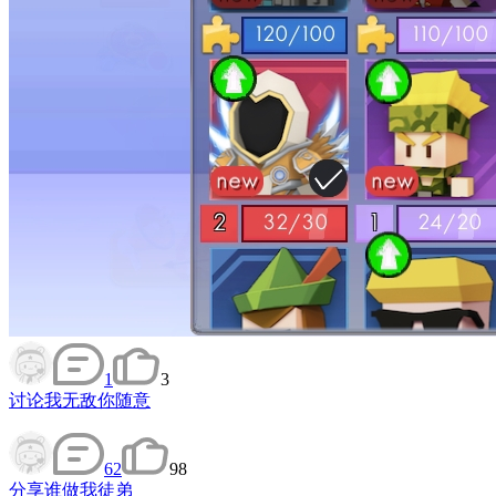
1
3
讨论
我无敌你随意
62
98
分享
谁做我徒弟