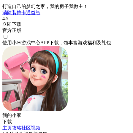
打造自己的梦幻之家，我的房子我做主！
消除
装饰
卡通
益智
4.5
立即下载
官方正版
使用小米游戏中心APP
下载
，领丰富游戏
福利
及
礼包
我的小家
下载
主页
攻略
社区
视频