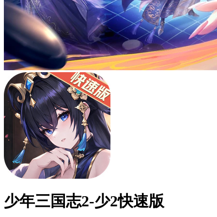
少年三国志2-少2快速版