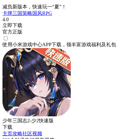
减负新版本，快速玩一“夏”！
卡牌
三国
策略
国风
RPG
4.0
立即下载
官方正版
使用小米游戏中心APP
下载
，领丰富游戏
福利
及
礼包
少年三国志2-少2快速版
下载
主页
攻略
社区
视频