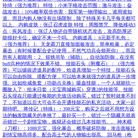
玲绮（强力推荐） 特技：小米字格攻击范围：激斗攻击：奋
战攻击1：10%概率双倍伤害；我军第一物理输出，谁用谁知
道。而且内购人物没有出场限制，除了特殊关卡几乎每关都可
以上。 内购皮肤：张辽召虎皮肤 特技：周围禁咒、降低移动3
点；疾风攻击； 张辽人物还自带随机状态攻击，攻高防厚还
能很好卡位，确定不来一个吗。 内购道具： 6元新手礼包：
（强力推荐） 1、天龙霸刀直接加面板攻击，简单粗暴，必定
暴击（有时候要配合史记使用，不然气功兵会烦死你），而且
所有人都能用； 2、镔铁吊坠（辅助），自动加防御，在没有
buff兵种的情况下效果不错。 技能石头（附魔石）：（强力推
荐）可以镶嵌进道具的配件，给道具增加一个特技，技能石头
可以自由拆除、搭配方便，可以给本来就强力的道具进一步增
强。比如给咸鱼套（功勋点兑换）吸血技能，一个人就能抗一
圈敌人了；给末日套（元宝商城购买）穿透2的技能等。技能
石头现在只能通过每期的充值活动购买，错过了暂时就拿不到
了，不知道以后大可会不会开通技能石的私充活动，大家一起
期待吧。 将传记（特殊）：398元宝，购买之后就不用想方设
法的触发隐藏关的单挑了，最好买一个，错过一个隐藏关就表
示错过一个剧情宝物，炼狱还会错过几本技能书。。 神木棍
（刀棍）：1088元宝，强化暴击，概率破坏防御，攻击面板比
剧情宝物高得多。配合高士气的人物输出很高。 回马枪（枪