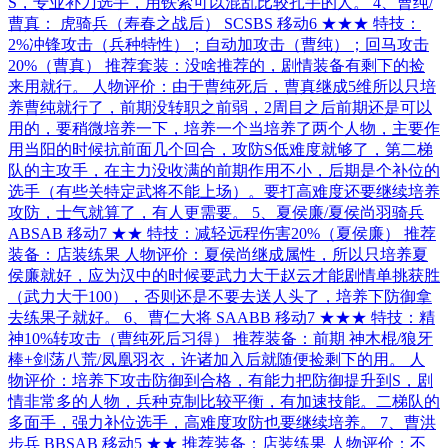
S，专业补刀选手，用铁索可以混乱比较扎手的人。 4、曹纯/
曹真： 虎骑兵（寿春之战后） SCSBS 移动6 ★★★ 特技：
2%冲锋攻击（兵种特性）；自动加攻击（曹纯）；回马攻击
20%（曹真） 推荐套装：没啥推荐的，剧情装备有剩下的捡
来用就行。 人物评价：由于曹纯死后，曹真继成5维所以只培
养曹纯就行了，前期没转职之前弱，2周目之后前期还是可以
用的，要稍微培养一下，培养一个当培养了两个人物，主要作
用当阳的时候抗前面几个回合，攻防S低难度就够了，第二梯
队的主攻手，在主力没收满的前期作用不小，后期是个补位的
选手（有些关特定武将不能上场）。要打高难度还要继续培养
攻防，士气就算了，有人更需要。 5、夏侯廉/夏侯尚羽骑兵
ABSAB 移动7 ★★ 特技：减轻远程伤害20%（夏侯廉） 推荐
装备：店装练果 人物评价：夏侯尚继成属性，所以只培养夏
侯廉就好，应为汉中的时候要武力大于赵云才能剧情单挑获胜
（武力大于100），否则还是不要去送人头了，培养下防御拿
去练果子就好。 6、曹仁大将 SAABB 移动7 ★★★ 特技：精
神10%转攻击（曹纯死后习得） 推荐装备：前期 神木棍/狼牙
棒+剑荡八荒/凤凰羽衣，许诸加入后就随便捡剩下的用。 人
物评价：培养下攻击防御到合格，有能力把防御提升到S，剧
情非常多的人物，兵种克制比较平衡，有加速技能。二梯队的
多面手，强力补位选手，高难度攻防也要继续培养。 7、曹洪
步兵 BBSAB 移动5 ★★ 推荐装备：店装练果 人物评价：不