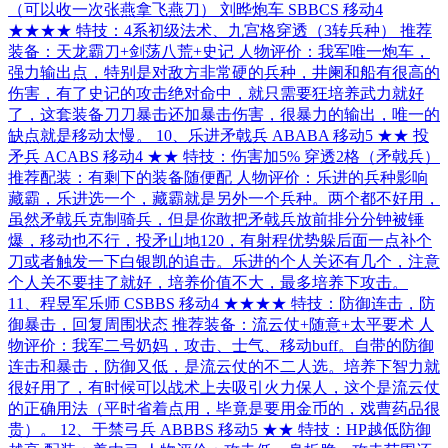
（可以收一次张燕拿飞燕刀） 刘晔炮车 SBBCS 移动4
★★★★ 特技：4系初级法术、九宫格穿透（3转兵种） 推荐
装备：天龙霸刀+剑荡八荒+史记 人物评价：我军唯一炮车，
强力输出点，特别是对敌方非常硬的兵种，井阑和船有很高的
伤害，有了史记的攻击绝对命中，就只需要狂培养武力就好
了，这套装备刀刀暴击还加暴击伤害，很暴力的输出，唯一的
缺点就是移动太慢。 10、乐进矛戟兵 ABABA 移动5 ★★ 投
矛兵 ACABS 移动4 ★★ 特技：伤害加5% 穿透2格（矛戟兵）
推荐配装：有剩下的装备随便配 人物评价：乐进的兵种影响
藏霸，乐进选一个，藏霸就是另外一个兵种。两个都不好用，
虽然矛戟兵克制骑兵，但是你敢把矛戟兵放前排分分钟被锤
爆，移动也不行，投矛山地120，有射程优势躲后面一点补个
刀或者触发一下白银凯的追击。乐进的个人关还有几个，注意
个人关不要挂了就好，培养价值不大，最多培养下攻击。
11、程昱军乐师 CSBBS 移动4 ★★★★ 特技：防御连击，防
御暴击，回复周围状态 推荐装备：流云仗+随意+太平要术 人
物评价：我军二号奶妈，攻击、士气、移动buff。自带的防御
连击和暴击，防御又低，是流云仗的不二人选。培养下智力就
很好用了，有时候可以战术上去吸引火力保人，这个是流云仗
的正确用法（平时省着点用，毕竟是要用金币的，戏曹药品很
贵）。 12、于禁弓兵 ABBBS 移动5 ★★ 特技：HP越低防御