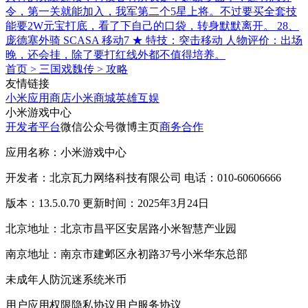
令，第一关就能加入，我军第二个5星上将。不过要买全套技
能要2W元宝打底，看了下自己的口袋，转身默默离开。 28、
庞德塞外骑 SCASA 移动7 ★ 特技：突击移动 人物评价：出场
晚，还会挂，除了要打红线外都不值得培养。
首页
>
三国戏魏传
>
攻略
友情链接
小米应用商店
小米商城
英雄互娱
小米游戏中心
开发者平台
微信公众号
微博主页
商务合作
应用名称：小米游戏中心
开发者：北京瓦力网络科技有限公司 电话：010-60606666
版本：13.5.0.70 更新时间：2025年3月24日
北京地址：北京市昌平区安居路小米智慧产业园
南京地址：南京市建邺区永初路37号小米华东总部
未成年人防沉迷系统
米币
用户应用权限
隐私协议
用户服务协议