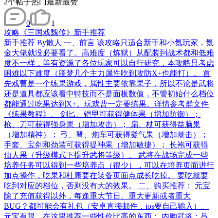
2
个帖子
热门
最新
最赞
0
1
攻略
《三国戏魏传》新手推荐
新手推荐 By散人 一、前言 该攻略只适合新手和小氪玩家，氪
金大佬就没必要看了。高难度（炼狱）从配装到战术都和低难
度不一样，等有资源了各位玩家可以自行研究，本攻略只考虑
困难以下难度（噩梦几个主力属性吃到攻防X+也能打）。 首
先戏曹是一个练果游戏，属性主要依靠果子，所以不论是武将
还是道具都应该看中特技而不是面板数值，不管初始什么档位
都能通过吃果达到X+。玩戏曹一定要练果。详情参考群文件
《练果教程》。 剑匕、铠甲可获得健体果（增加防御）；
枪、刀可获得强身果（增加攻击）； 扇、杖可获得益脑果
（增加精神）； 弓、弩、炮车可获得凝气果（增加暴击）；
手套、宝剑和劲装可获得提神果（增加敏捷）； 长袍可获得
仙人果（升级模式下提升武将等级）。 武将在战场完成一些
培养任务可以得到一些培养点（很少），可以在培养页面进行
加点操作，吃果和杜康要在装备页面点成长吃掉。 要吃就要
吃到对应的档位，否则没有大的效果。 二、购买推荐： 元宝
除了充值获得以外，每逢重大节日、重大更新或者重大
BUG？都可能会有礼包（安卓直接邮件，ios要自己输入）。
元宝有限，在这里推荐一些性价比高的东西： 内购武将：吕