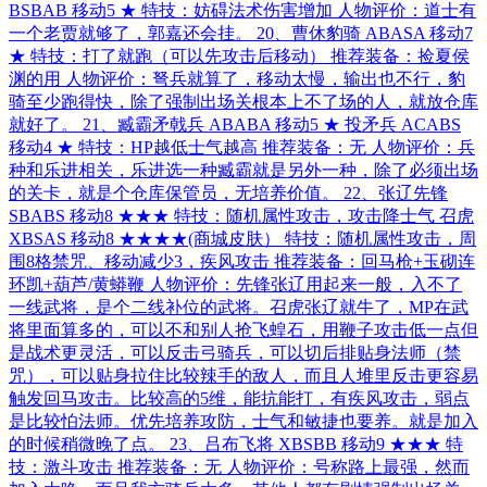
BSBAB 移动5 ★ 特技：妨碍法术伤害增加 人物评价：道士有
一个老贾就够了，郭嘉还会挂。 20、曹休豹骑 ABASA 移动7
★ 特技：打了就跑（可以先攻击后移动） 推荐装备：捡夏侯
渊的用 人物评价：弩兵就算了，移动太慢，输出也不行，豹
骑至少跑得快，除了强制出场关根本上不了场的人，就放仓库
就好了。 21、臧霸矛戟兵 ABABA 移动5 ★ 投矛兵 ACABS
移动4 ★ 特技：HP越低士气越高 推荐装备：无 人物评价：兵
种和乐进相关，乐进选一种臧霸就是另外一种，除了必须出场
的关卡，就是个仓库保管员，无培养价值。 22、张辽先锋
SBABS 移动8 ★★★ 特技：随机属性攻击，攻击降士气 召虎
XBSAS 移动8 ★★★★(商城皮肤） 特技：随机属性攻击，周
围8格禁咒、移动减少3，疾风攻击 推荐装备：回马枪+玉砌连
环凯+葫芦/黄蟒鞭 人物评价：先锋张辽用起来一般，入不了
一线武将，是个二线补位的武将。召虎张辽就牛了，MP在武
将里面算多的，可以不和别人抢飞蝗石，用鞭子攻击低一点但
是战术更灵活，可以反击弓骑兵，可以切后排贴身法师（禁
咒），可以贴身拉住比较辣手的敌人，而且人堆里反击更容易
触发回马攻击。比较高的5维，能抗能打，有疾风攻击，弱点
是比较怕法师。优先培养攻防，士气和敏捷也要养。就是加入
的时候稍微晚了点。 23、吕布飞将 XBSBB 移动9 ★★★ 特
技：激斗攻击 推荐装备：无 人物评价：号称路上最强，然而