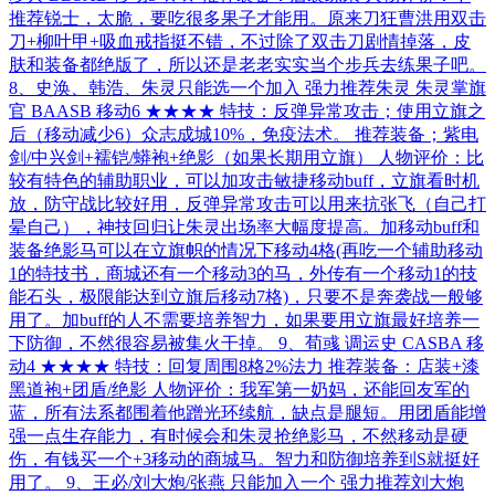
推荐锐士，太脆，要吃很多果子才能用。原来刀狂曹洪用双击
刀+柳叶甲+吸血戒指挺不错，不过除了双击刀剧情掉落，皮
肤和装备都绝版了，所以还是老老实实当个步兵去练果子吧。
8、史涣、韩浩、朱灵只能选一个加入 强力推荐朱灵 朱灵掌旗
官 BAASB 移动6 ★★★★ 特技：反弹异常攻击；使用立旗之
后（移动减少6）众志成城10%，免疫法术。 推荐装备；紫电
剑/中兴剑+襦铠/蟒袍+绝影（如果长期用立旗） 人物评价：比
较有特色的辅助职业，可以加攻击敏捷移动buff，立旗看时机
放，防守战比较好用，反弹异常攻击可以用来抗张飞（自己打
晕自己），神技回归让朱灵出场率大幅度提高。加移动buff和
装备绝影马可以在立旗帜的情况下移动4格(再吃一个辅助移动
1的特技书，商城还有一个移动3的马，外传有一个移动1的技
能石头，极限能达到立旗后移动7格)，只要不是奔袭战一般够
用了。加buff的人不需要培养智力，如果要用立旗最好培养一
下防御，不然很容易被集火干掉。 9、荀彧 调运史 CASBA 移
动4 ★★★★ 特技：回复周围8格2%法力 推荐装备：店装+漆
黑道袍+团盾/绝影 人物评价：我军第一奶妈，还能回友军的
蓝，所有法系都围着他蹭光环续航，缺点是腿短。用团盾能增
强一点生存能力，有时候会和朱灵抢绝影马，不然移动是硬
伤，有钱买一个+3移动的商城马。智力和防御培养到S就挺好
用了。 9、王必/刘大炮/张燕 只能加入一个 强力推荐刘大炮