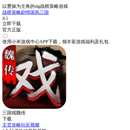
以曹操为主角的slg战棋策略游戏
战棋
策略
剧情
国风
三国
4.1
立即下载
官方正版
使用小米游戏中心APP
下载
，领丰富游戏
福利
及
礼包
三国戏魏传
下载
主页
攻略
社区
视频