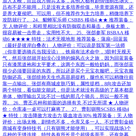
加入太晚，而且我方骑兵太多，其他人都有剧情强制出场关，
吕布不是不能用，只是没有太多培养价值，毕竟资源有限，还
是养大夏侯吧。可以用，但不推荐作为主力培养，稍微培养下
攻防就行了。 24、貂蝉军乐师 CSBBS 移动4 ★★ 推荐装备：
无 人物评价：和程昱相比没有防御双击和暴击，身板太脆，
很容易被一击带走，实用性不大。 25、张郃参军 BSBAA 移
动6 ★★★★ 特技：法术无视地形 推荐装备：蒲扇+回蓝装
（最好是彼岸白叠衣） 人物评价：可以说是我军第一法师
（你非要选骑兵当我没说），铁扇有法术命中，3阶时无视天
气，然后张郃就开始没心没肺的煽风点火之旅，因为回蓝装备
只有漆黑道袍和太平要术，这两个东西一般给奶妈，而张郃蓝
很少必须要回蓝的东西，所以还是买个元宝衣服吧，元宝衣服
防御还高，张郃统帅天生也高容易提档，腿也长可以稍微往前
靠一点输出。张郃有商城皮肤巧魁，属性提档，8向攻击还加
两个特技，看似能文能武，但是法术就没有高级的了基本都是
单体，物理输出又比不过一线的那几个骑兵，所以一般不推
荐。 26、曹丕兵种和前面的选择有关 不过无所谓 ★ 人物评
价：仓库凑一桌可以打麻将了。 27、曹彰驯熊SCSBS 移动4
★ 特技：攻击降敌方攻击力 吸血攻击30% 推荐装备：无 人物
评价：出场太晚，剧情也不多，仓库又多一人。不过曹彰金砖
商城有变身特技书（只有驯熊才能使用），可以实现战场3个
兵种的无缝连接，特技各有所长是个超级多面手，还有急募