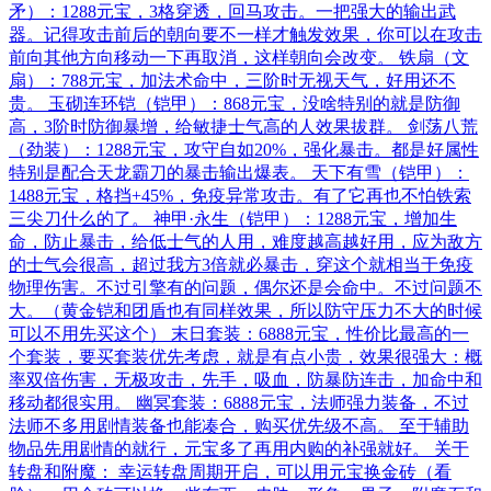
矛）：1288元宝，3格穿透，回马攻击。一把强大的输出武
器。记得攻击前后的朝向要不一样才触发效果，你可以在攻击
前向其他方向移动一下再取消，这样朝向会改变。 铁扇（文
扇）：788元宝，加法术命中，三阶时无视天气，好用还不
贵。 玉砌连环铠（铠甲）：868元宝，没啥特别的就是防御
高，3阶时防御暴增，给敏捷士气高的人效果拔群。 剑荡八荒
（劲装）：1288元宝，攻守自如20%，强化暴击。都是好属性
特别是配合天龙霸刀的暴击输出爆表。 天下有雪（铠甲）：
1488元宝，格挡+45%，免疫异常攻击。有了它再也不怕铁索
三尖刀什么的了。 神甲·永生（铠甲）：1288元宝，增加生
命，防止暴击，给低士气的人用，难度越高越好用，应为敌方
的士气会很高，超过我方3倍就必暴击，穿这个就相当于免疫
物理伤害。不过引擎有的问题，偶尔还是会命中。不过问题不
大。（黄金铠和团盾也有同样效果，所以防守压力不大的时候
可以不用先买这个） 末日套装：6888元宝，性价比最高的一
个套装，要买套装优先考虑，就是有点小贵，效果很强大：概
率双倍伤害，无极攻击，先手，吸血，防暴防连击，加命中和
移动都很实用。 幽冥套装：6888元宝，法师强力装备，不过
法师不多用剧情装备也能凑合，购买优先级不高。 至于辅助
物品先用剧情的就行，元宝多了再用内购的补强就好。 关于
转盘和附魔： 幸运转盘周期开启，可以用元宝换金砖（看