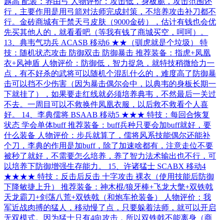
越高 配装：养由弓 人物评价：攻击低，身板脆，攻击范围还
行，主要作用是用弓箭对法师完成封策，不培养攻击补刀都不
行。金砖商城有于禁天弓皮肤（9000金砖），估计有钱也会优
先买其他人的，就看看吧（等我有钱了商城买空，呵呵）。
13、典韦气功兵 ACASB 移动6 ★★（驯虎就是个垃圾） 特
技：随机状态攻击 防御双击 防御暴击 推荐装备：指虎+凤凰
衣+风神盾 人物评价：防御低，智力捉急，就特技稍微给力一
点，有不好杀的武将可以随机个混乱什么的，难度高了防御暴
击可以挡不少伤害（因为暴击偶尔会中，以典韦的身板长期一
下就挂了），如果要走红线就必须培养典韦，不然最后一关过
不去。一周目可以不救换件凤凰衣服，以后救不救看个人喜
好。 14、李典儒将 BSAAB 移动5 ★★★ 特技：每回合恢复
状态 学会单体buff 推荐装备：buff兵种只要会加buff就好，要
什么装备 人物评价：步兵就算了，儒将风系技能偶尔还能补
个刀，李典的作用是加buff，除了加速啥都有，注意走位不要
被秒了就好，不需要怎么培养，养了智力法术输出也不行，可
以培养下防御增强生存能力。 15、许诸猛士 SCABX 移动4
★★★★ 特技：反击后反击 十字攻击 裸衣（使用技能后防御
下降敏捷上升） 推荐装备：神木棍/狼牙棒+飞龙大氅+双铁戟
天龙霸刀+剑荡八荒+双铁戟（和炮车抢装备） 人物评价：我
军近战肉搏的猛人，移动慢了点，只要躲着法师，就可以开启
无双模式。因为猛士只有4向攻击，所以双铁戟不能离身（商