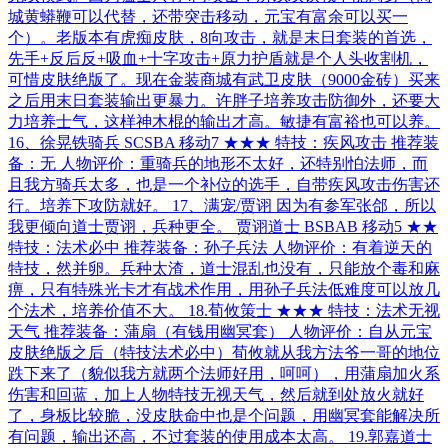
城黄蟒鞭可以代替，还带突击移动，元宝有富余可以买一
个）。老版本有虎痴皮肤，8向攻击，就是末日套装的首选，
先手+反后反+吸血+十字攻击+原力护盾就是个人头收割机，
可惜皮肤绝版了。现在金装商城有武卫皮肤（9000金砖）买来
之后用末日套装输出更暴力。许胖子培养攻击防御外，还要大
力培养士气，这样神木棍的输出才高。敏捷有富裕也可以养。
16、徐晃铁骑兵 SCSBA 移动7 ★★★ 特技：疾风攻击 推荐装
备：无 人物评价：重骑兵的地形不太好，还特别怕法师，而
且我方骑兵太多，也是一个补位的选手，自带疾风攻击伤害还
行。培养下攻防就好。 17、满宠/贾诩 因为有参军张郃，所以
我更倾向道士贾诩，兵种更全。 贾诩道士 BSBAB 移动5 ★★
特技：法术必中 推荐装备：孙子兵法 人物评价：有着逆天的
特技，然并卵。兵种太渣，道士混乱也没有，只能放个毒和麻
痹，只有特殊光卡才有战术作用，用孙子兵法低难度可以放几
个法术，培养价值不大。 18.荀攸策士 ★★★ 特技：法术无视
天气 推荐装备：蒲扇（有钱用幽冥套） 人物评价：自从元宝
皮肤绝版之后（特技法术必中）荀攸就从我方法爷一哥的地位
跌下来了（貌似我方就两个法师好用，呵呵），用蒲扇加火系
伤害和回蓝，加上人物特技无视天气，然后就到处放火就好
了，身板比较脆，没皮肤命中也是个问题，用幽冥套能解决所
有问题，输出还高，不过套装的使用成本太高。 19.郭嘉道士