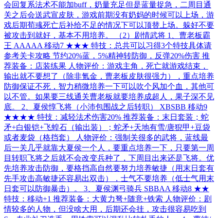
会回复系法术不能加buff，奶量充足但是蓝量捉急，二周目通
关之后会送武宣皮肤，游戏前期没有奶妈的时候可以上场，游
戏后期荀彧死亡后补给不足的情况下可以顶替上场。躲好不要
被攻击到就好，基本不用培养。 （2）剧情武将 1、曹老板霸
王 AAAAA 移动7 ★★★ 特技：总共可以习得3个特技具体请
参考关卡攻略 节约20%蓝，5%精神转防御，反弹20%伤害 推
荐装备：店装练果 人物评价：游戏主角，死亡就游戏结束，
输出就不要想了（除非氪金，曹老板皮肤很强力），重点培养
防御保证不死，智力稍微培养一下可以吹个风加个血，其他可
以不管。如果要三线通关曹老板就要培养成超人，果子深不见
底。 2、夏侯惇飞将（小沛包围战之后转职） XBSBB 移动9
★★★★ 特技：减轻法术伤害20% 推荐装备：末日套装；蛇
矛+白银铠+飞蝗石（输出装）；蛇矛+天地有雪/唐猊甲+豆袋
或者麦袋（格挡套） 人物评价：强制关很多的武将，蓝线最
后一关几乎就靠大夏侯一个人，要重点培养一下，只要第一周
目转职飞将之后就不会改变兵种了，下周目出来还是飞将。优
先培养攻击防御，要格挡高自然要努力培养敏捷（用末日套有
先手攻击高敏捷还容易出双击），士气不要培养（低士气用末
日套可以防御暴击）。 3、夏侯渊弓骑兵 SBBAA 移动8 ★★
特技：移动+1 推荐装备：大黄力弩+随意+铁索 人物评价：剧
情较多的人物，但没啥大用，后期还会挂，攻击很容易吃到