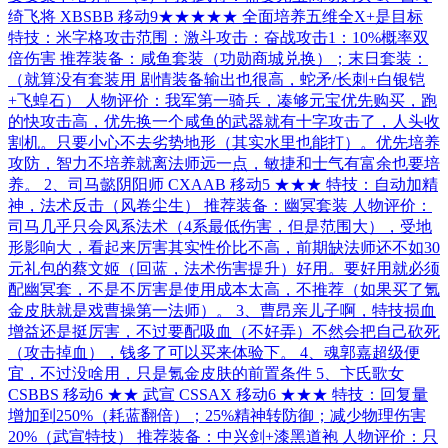
绮飞将 XBSBB 移动9★★★★★ 全面培养五维全X+是目标
特技：米字格攻击范围：激斗攻击：奋战攻击1：10%概率双
倍伤害 推荐装备：咸鱼套装（功勋商城兑换）；末日套装：
（就算没有套装用 剧情装备输出也很高，蛇矛/长刺+白银铠
+飞蝗石） 人物评价：我军第一骑兵，凑够元宝优先购买，跑
的快攻击高，优先换一个咸鱼的武器就有十字攻击了，人头收
割机。只要小心不去劣势地形（其实水里也能打）。优先培养
攻防，智力不培养就离法师远一点，敏捷和士气有富余也要培
养。 2、司马懿阴阳师 CXAAB 移动5 ★★★ 特技：自动加精
神，法术反击（风卷尘生） 推荐装备：幽冥套装 人物评价：
司马几乎只会风系法术（4系最低伤害，但是范围大），受地
形影响大，看起来厉害其实性价比不高，前期缺法师还不如30
元礼包的蔡文姬（回蓝，法术伤害提升）好用。要好用就必须
配幽冥套，不是不厉害是使用成本太高，不推荐（如果买了氪
金皮肤就是戏曹操第一法师）。 3、曹昂亲儿子啊，特技损血
增益还是挺厉害，不过要配吸血（不好弄）不然会把自己砍死
（攻击掉血），钱多了可以买来体验下。 4、魂郭嘉超级便
宜，不过没啥用，只是氪金皮肤的前置条件 5、卞氏歌女
CSBBS 移动6 ★★ 武宣 CSSAX 移动6 ★★★ 特技：回复量
增加到250%（耗蓝翻倍）；25%精神转防御；减少物理伤害
20%（武宣特技） 推荐装备：中兴剑+漆黑道袍 人物评价：只