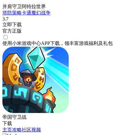
并肩守卫阿特拉世界
塔防
策略
卡通
魔幻
战争
3.7
立即下载
官方正版
使用小米游戏中心APP
下载
，领丰富游戏
福利
及
礼包
帝国守卫战
下载
主页
攻略
社区
视频