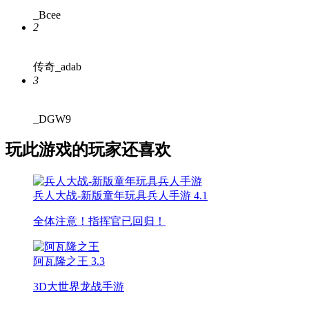
_Bcee
2
传奇_adab
3
_DGW9
玩此游戏的玩家还喜欢
兵人大战-新版童年玩具兵人手游
4.1
全体注意！指挥官已回归！
阿瓦隆之王
3.3
3D大世界龙战手游