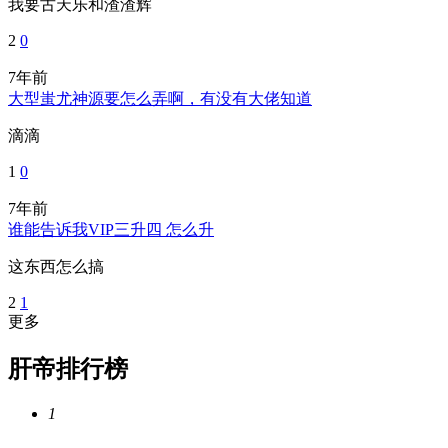
我要古天乐和渣渣辉
2
0
7年前
大型蚩尤神源要怎么弄啊，有没有大佬知道
滴滴
1
0
7年前
谁能告诉我VIP三升四 怎么升
这东西怎么搞
2
1
更多
肝帝排行榜
1