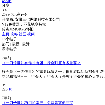
45MB
分享
3.4
2538位玩家评分
开发商: 安徽三七网络科技有限公司
V12免费送，不花钱享特权
传奇
MMORPG
怀旧
主页
攻略
社区
视频
18个帖子
热门
|
最新
|
最赞
发布帖子
7年前
《一刀传世》有你才有团，行会到底有多重要？
行会是《一刀传世》的重要玩法之一，很多游戏活动都会围绕
功能和福利~ 一、行会大厅 行会大厅是整个行会的核心大本营
3/5
226
10
7年前
《一刀传世》巧用拍卖行，免费赢充值元宝