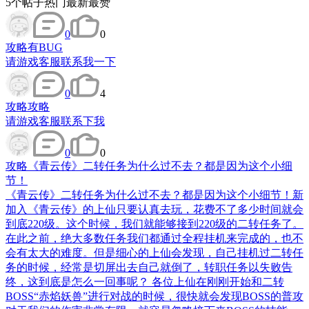
5
个帖子
热门
最新
最赞
0
0
攻略
有BUG
请游戏客服联系我一下
0
4
攻略
攻略
请游戏客服联系下我
0
0
攻略
《青云传》二转任务为什么过不去？都是因为这个小细
节！
《青云传》二转任务为什么过不去？都是因为这个小细节！新
加入《青云传》的上仙只要认真去玩，花费不了多少时间就会
到底220级。这个时候，我们就能够接到220级的二转任务了。
在此之前，绝大多数任务我们都通过全程挂机来完成的，也不
会有太大的难度。但是细心的上仙会发现，自己挂机过二转任
务的时候，经常是切屏出去自己就倒了，转职任务以失败告
终，这到底是怎么一回事呢？ 各位上仙在刚刚开始和二转
BOSS“赤焰妖兽”进行对战的时候，很快就会发现BOSS的普攻