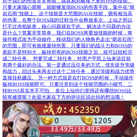
对于我们的伤害非常有限，就容易忽略接下来BOSS的技能。
只要大家细心观察，就能够发现BOSS的伤害手段，集中在“熔
岩石雨”技能上。这个技能是大范围的AOE技能，拥有相当高
的伤害，在整个BOSS战的过程当中会释放多次。上仙之所以
打不过赤焰妖兽，核心问题就在于此。 解决这个问题的办法
是什么？答案非常简单，我们在BOSS将要放技能的时候，将
操作模式改为手动操作，移动我们的人物角色走出“熔岩石雨”
的范围，即可有效规避掉伤害。只要我们的战斗力和BOSS的
差距不是特别大，躲掉所有的BOSS技能之后，就可以轻松完
成二转任务。 想要完成二转任务，对用户平民上仙来说目前
有两个最好的办法。第一是通过压任务的方式，优先提升等级
和战力，回过头来再去过这个二转任务，通过等级和战力优势
直接挂机碾压。 另一种方式就是在打BOSS的时候，手动操作
躲掉BOSS技能即可。只要注意到这个技能范围的小细节。二
转BOSS其实并不可怕。 各位上仙你们觉得还有哪些BOSS比
较有难度呢？欢迎大家在下方的评论区说出你的想法哦！