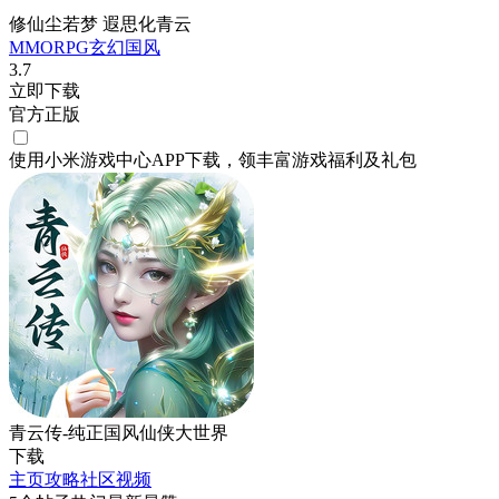
修仙尘若梦 遐思化青云
MMORPG
玄幻
国风
3.7
立即下载
官方正版
使用小米游戏中心APP
下载
，领丰富游戏
福利
及
礼包
青云传-纯正国风仙侠大世界
下载
主页
攻略
社区
视频