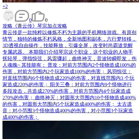
+2
0
0
攻略
《青云传》琴宗加点攻略
青云传是一款纯粹以修炼不朽为主题的手机网络游戏。有原创
情节，独特的修炼不朽风格，全新地图和副本，六行梦转移，
3D透视自由操作，技能释放，引爆全屏，改变时尚霸道觉醒
专属武器。 本期我们介绍琴宗这个职业，这个职业的人物手
抚轻琴，弹指惊弦，风雷骤起，曲终神灭，音波转瞬即发，伤
人魂魄~ 其技能有： 普攻：对前方范围内2个怪物造成100%的
伤害，对前方范围内2个玩家造成100%的伤害； 风羽惊弦：
对直线范围内6个怪物造成220%的伤害，对直线范围内3 个玩
家造成220%的伤害； 阳关三叠：对前方范围内9个怪物进行
多段攻击，共造成270%的伤害，对前方范围内4个玩家造成
270%的伤害； 曲终神灭：对圆形大范围内10个怪物造成400%
的伤害，对圆形大范围内5个玩家造成400%的伤害； 太古遗
音：对小范围3个怪物造成400%的伤害，对小范围3个玩家造
成400%的伤害；