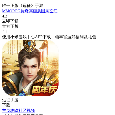
唯一正版《远征》手游
MMORPG
传奇
高画质
国风
玄幻
4.2
立即下载
官方正版
使用小米游戏中心APP
下载
，领丰富游戏
福利
及
礼包
远征手游
下载
主页
攻略
社区
视频