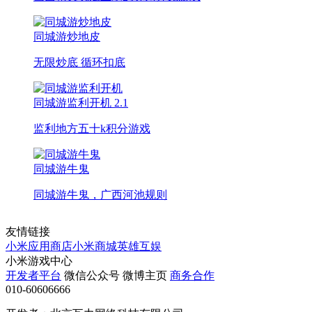
同城游炒地皮
无限炒底 循环扣底
同城游监利开机
2.1
监利地方五十k积分游戏
同城游牛鬼
同城游牛鬼，广西河池规则
友情链接
小米应用商店
小米商城
英雄互娱
小米游戏中心
开发者平台
微信公众号
微博主页
商务合作
010-60606666