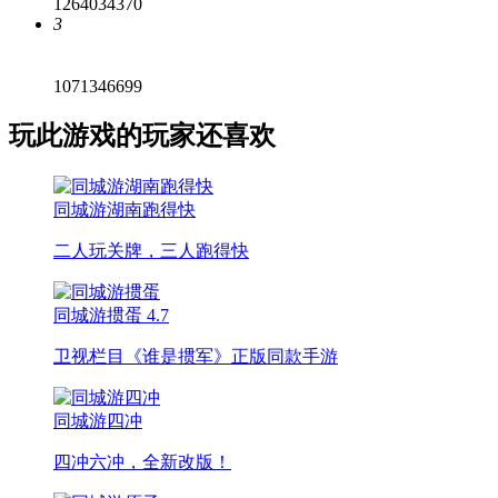
1264034370
3
1071346699
玩此游戏的玩家还喜欢
同城游湖南跑得快
二人玩关牌，三人跑得快
同城游掼蛋
4.7
卫视栏目《谁是掼军》正版同款手游
同城游四冲
四冲六冲，全新改版！