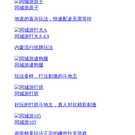
同城游原子
地道的嘉兴玩法，快速配桌无需等待
同城游打大A
4.9
内蒙流行纸牌玩法
同城游逮狗腿
玩法多样，打法刺激的斗地主
同城游打拱
好玩的打拱斗地主，真人对抗精彩刺激
同城游105
画面精美玩法正宗的嵊州扑克游戏