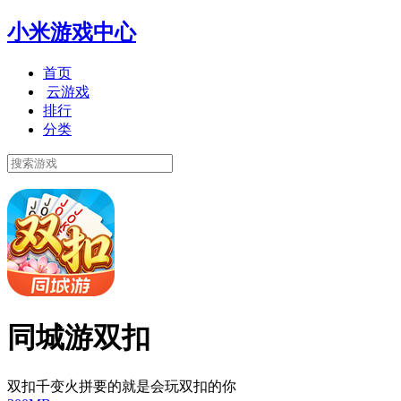
小米游戏中心
首页
云游戏
排行
分类
同城游双扣
双扣千变火拼要的就是会玩双扣的你