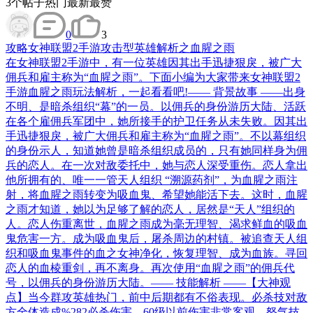
3
个帖子
热门
最新
最赞
0
3
攻略
女神联盟2手游攻击型英雄解析之血腥之雨
在女神联盟2手游中，有一位英雄因其出手迅捷狠戾，被广大
佣兵和雇主称为“血腥之雨”。下面小编为大家带来女神联盟2
手游血腥之雨玩法解析，一起看看吧!—— 背景故事 ——出身
不明、是暗杀组织“幕”的一员。以佣兵的身份游历大陆、活跃
在各个雇佣兵军团中，她所接手的护卫任务从未失败。因其出
手迅捷狠戾，被广大佣兵和雇主称为“血腥之雨”。不以幕组织
的身份示人，知道她曾是暗杀组织成员的，只有她同样身为佣
兵的恋人。在一次对敌委托中，她与恋人深受重伤。恋人拿出
他所拥有的、唯一一管天人组织 “溯源药剂”，为血腥之雨注
射，将血腥之雨转变为吸血鬼、希望她能活下去。这时，血腥
之雨才知道，她以为足够了解的恋人，居然是“天人”组织的
人。恋人伤重离世，血腥之雨成为毫无理智、渴求鲜血的吸血
鬼危害一方。成为吸血鬼后，屠杀周边的村镇。被追查天人组
织和吸血鬼事件的血之女神净化，恢复理智、成为血族。寻回
恋人的血棱重剑，再不离身。再次使用“血腥之雨”的佣兵代
号，以佣兵的身份游历大陆。—— 技能解析 ——【大神观
点】当今群攻英雄热门，前中后期都有不俗表现。必杀技对敌
方全体造成%282必杀伤害，60级以前伤害非常客观。怒气技