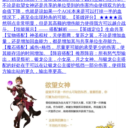
不论是欲望女神还是共享的单位受到的伤害均会使得双方的生
命值下降，也就是说如果一个AOE本来是可以打掉一半的血
情况下，甚至会出现秒杀的可能。【英雄评分】 ★★★★虽
然弱点非常明显，但是其高额的增伤能力使得我方可以越介战
斗。【技能展示】—— 搭配解析 ——【英雄定位】生命共享
【宝物搭配】神圣权杖，天使图腾，复苏之翼，不论是增加血
量，还是增加回血能力，都是增加其与共享单位生存能力。
【魔石搭配】减伤+格挡， 尽量更可能的承受更少的伤害，使
其能存活的时间增加。【阵容搭配】推荐阵容：所有怒气型输
出，精灵祭祀，银龙公主，小女巫，月之女神。与银龙公主搭
配的好处在于可以在让银龙公主援护抵挡一部分伤害，使得我
方输出站的更久，输出率更高。