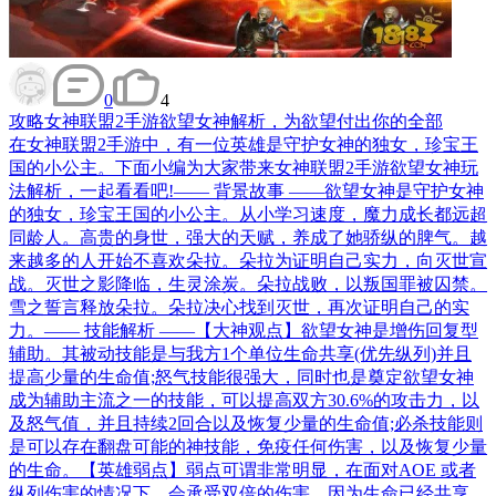
0
4
攻略
女神联盟2手游欲望女神解析，为欲望付出你的全部
在女神联盟2手游中，有一位英雄是守护女神的独女，珍宝王
国的小公主。下面小编为大家带来女神联盟2手游欲望女神玩
法解析，一起看看吧!—— 背景故事 ——欲望女神是守护女神
的独女，珍宝王国的小公主。从小学习速度，魔力成长都远超
同龄人。高贵的身世，强大的天赋，养成了她骄纵的脾气。越
来越多的人开始不喜欢朵拉。朵拉为证明自己实力，向灭世宣
战。灭世之影降临，生灵涂炭。朵拉战败，以叛国罪被囚禁。
雪之誓言释放朵拉。朵拉决心找到灭世，再次证明自己的实
力。—— 技能解析 ——【大神观点】欲望女神是增伤回复型
辅助。其被动技能是与我方1个单位生命共享(优先纵列)并且
提高少量的生命值;怒气技能很强大，同时也是奠定欲望女神
成为辅助主流之一的技能，可以提高双方30.6%的攻击力，以
及怒气值，并且持续2回合以及恢复少量的生命值;必杀技能则
是可以存在翻盘可能的神技能，免疫任何伤害，以及恢复少量
的生命。【英雄弱点】弱点可谓非常明显，在面对AOE 或者
纵列伤害的情况下，会承受双倍的伤害，因为生命已经共享。