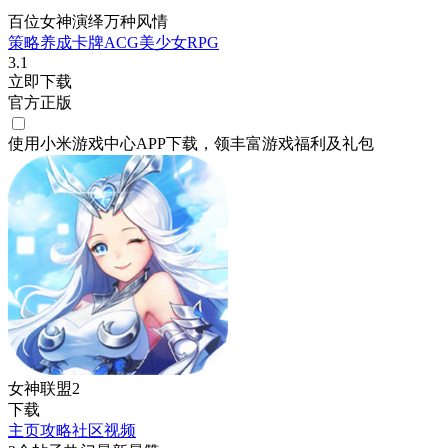
百位女神演绎万种风情
策略
养成
卡牌
ACG
美少女
RPG
3.1
立即下载
官方正版
使用小米游戏中心APP
下载
，领丰富游戏
福利
及
礼包
女神联盟2
下载
主页
攻略
社区
视频