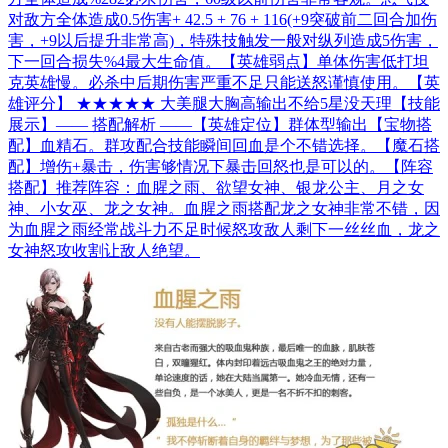
对敌方全体造成0.5伤害+ 42.5 + 76 + 116(+9突破前二回合加伤
害，+9以后提升非常高)，特殊技触发一般对纵列造成5伤害，
下一回合损失%4最大生命值。【英雄弱点】单体伤害低打坦
克英雄慢。必杀中后期伤害严重不足只能送怒谨慎使用。【英
雄评分】 ★★★★★ 大美腿大胸高输出不给5星没天理【技能
展示】—— 搭配解析 ——【英雄定位】群体型输出【宝物搭
配】血精石。群攻配合技能瞬间回血是个不错选择。【魔石搭
配】增伤+暴击，伤害够情况下暴击回怒也是可以的。【阵容
搭配】推荐阵容：血腥之雨、欲望女神、银龙公主、月之女
神、小女巫、龙之女神。血腥之雨搭配龙之女神非常不错，因
为血腥之雨经常战斗力不足时候怒攻敌人剩下一丝丝血，龙之
女神怒攻收割让敌人绝望。​