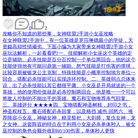
0
2
攻略
你不知道的那些事，女神联盟2手游小女巫攻略
在女神联盟2手游中，有一位英雄是罗莎琳德最小的学徒，天
资颇高却性情顽劣。下面小编为大家带来女神联盟2手游小女
巫玩法解析，一起看看吧!一、技能解析小女巫这个英雄的定
位是辅助。必杀技能是百分百控制一个单位两回合，他的这个
技能使得他有可能问鼎第一辅助。怒气技能是打伤害的弹球，
比较容易被银龙公主克制，特殊技能是小概率控制地方单位一
回合，搭配必杀技能可以实现连环控制。二、英雄弱点总体来
说，出了必杀技能以其它都很平庸。小女巫是开局就送的一个
英雄，他的使用价值就是必杀控制两回合，他是唯一一个可以
将敌人控制的不能出手的英雄。魔石和宝物推荐杀气回复。
三、英雄评分 ★★★★四、宝物搭配神圣树枝，封印之书，
神圣权杖五、魔石搭配必杀回复，以及格挡 减伤 回怒六、推
荐阵容小女巫，神秘女神，精灵祭祀，大剑师，复仇女神，龙
之女神。这套阵容的特点在于利用小女巫必杀单体秒人，被女
巫控制的角色会额外收到60/100伤害，单体秒人更快