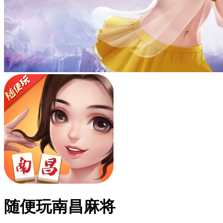
随便玩南昌麻将