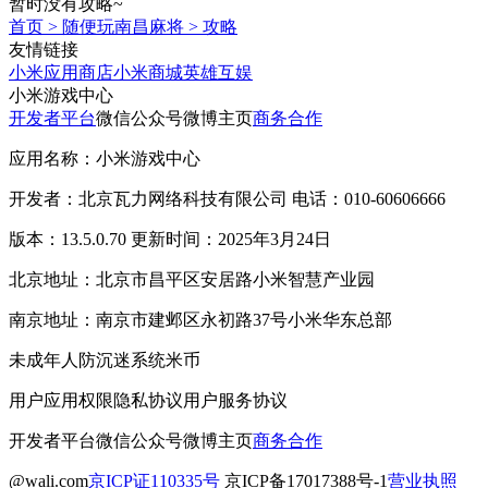
暂时没有攻略~
首页
>
随便玩南昌麻将
>
攻略
友情链接
小米应用商店
小米商城
英雄互娱
小米游戏中心
开发者平台
微信公众号
微博主页
商务合作
应用名称：小米游戏中心
开发者：北京瓦力网络科技有限公司 电话：010-60606666
版本：13.5.0.70 更新时间：2025年3月24日
北京地址：北京市昌平区安居路小米智慧产业园
南京地址：南京市建邺区永初路37号小米华东总部
未成年人防沉迷系统
米币
用户应用权限
隐私协议
用户服务协议
开发者平台
微信公众号
微博主页
商务合作
@wali.com
京ICP证110335号
京ICP备17017388号-1
营业执照