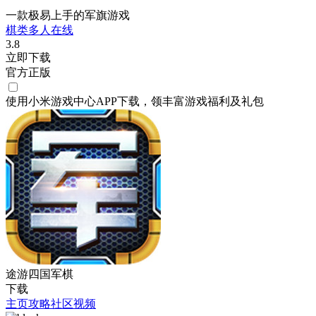
一款极易上手的军旗游戏
棋类
多人在线
3.8
立即下载
官方正版
使用小米游戏中心APP
下载
，领丰富游戏
福利
及
礼包
途游四国军棋
下载
主页
攻略
社区
视频