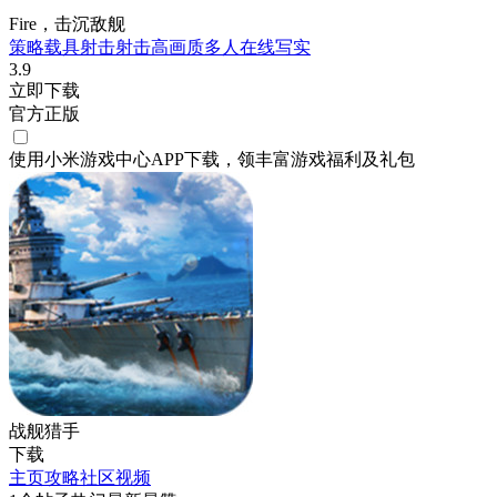
Fire，击沉敌舰
策略
载具射击
射击
高画质
多人在线
写实
3.9
立即下载
官方正版
使用小米游戏中心APP
下载
，领丰富游戏
福利
及
礼包
战舰猎手
下载
主页
攻略
社区
视频