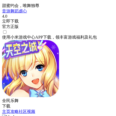
甜蜜约会，唯舞独尊
音游
舞蹈
虐心
4.0
立即下载
官方正版
使用小米游戏中心APP
下载
，领丰富游戏
福利
及
礼包
全民乐舞
下载
主页
攻略
社区
视频