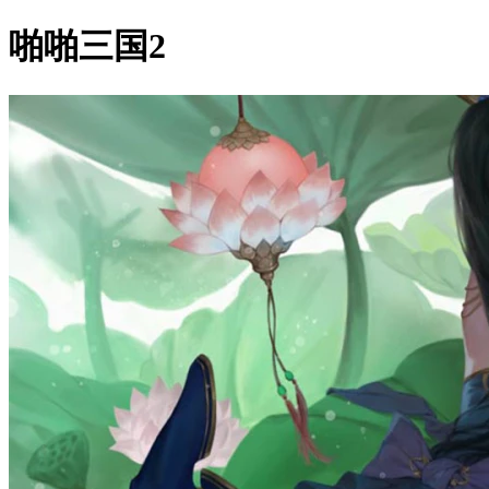
啪啪三国2