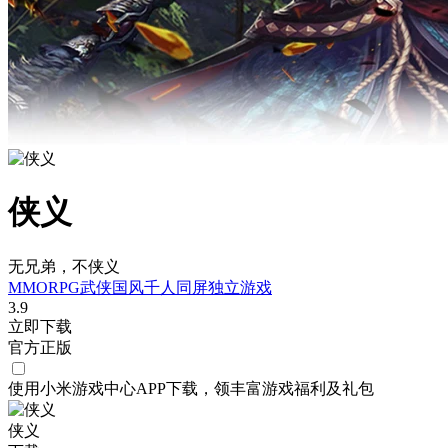
侠义
无兄弟，不侠义
MMORPG
武侠
国风
千人同屏
独立游戏
3.9
立即下载
官方正版
使用小米游戏中心APP
下载
，领丰富游戏
福利
及
礼包
侠义