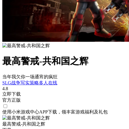
最高警戒-共和国之辉
当年我欠你一场通宵的疯狂
SLG
战争
写实
策略
多人在线
4.8
立即下载
官方正版
使用小米游戏中心APP
下载
，领丰富游戏
福利
及
礼包
最高警戒-共和国之辉