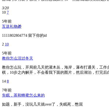
3/20
10
7
5年前
互送礼物🎁
1111802804774 留下你的id
2
10
5年前
教你怎么活过冬天
教你怎么玩，开局前几天把灌木丛，海岸，瀑布打通关，工作
棋，10步之内解开，不会看我下面的图片，然后湖泊，打完后
14
8
7年前
失眠，茶和蜂蜜怎么来的
如题，新手，没玩几天就over了，失眠死，憋屈