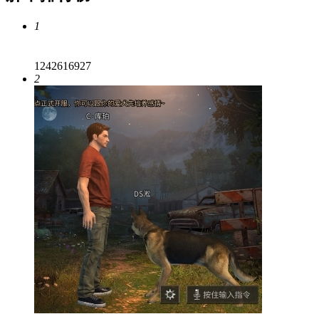
1
1242616927
2