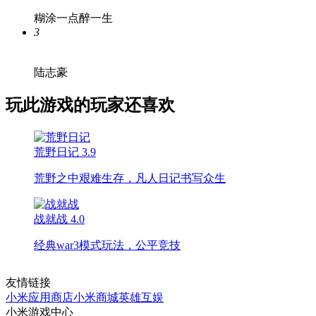
糊涂一点醉一生
3
陆志豪
玩此游戏的玩家还喜欢
荒野日记
3.9
荒野之中艰难生存，凡人日记书写众生
战就战
4.0
经典war3模式玩法，公平竞技
友情链接
小米应用商店
小米商城
英雄互娱
小米游戏中心