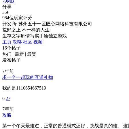
79MB
分享
3.9
984位玩家评分
开发商: 苏州五十一区匠心网络科技有限公司
荒野之上 不一样的人生
生存
文字剧情
写实
手绘
独立游戏
主页
攻略
社区
视频
16个帖子
热门
|
最新
|
最赞
发布帖子
7年前
求一个一起玩的互送礼物
我的是1110654667519
6
27
7年前
攻略
第一个冬天最难过，正常的普通模式还好，挑战是真的难。 