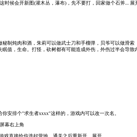
时候会开新图(灌木丛，瀑布)，先不要打，回家做个石斧...
展
做秘制炖肉和酒，朱莉可以做武士刀和手榴弹，贝爷可以做滑索
眠值，生命。打怪，砍树都有可能造成外伤，外伤过半会导致内伤
安排个"求生者xxxx"这样的，游戏内可以改一次名。
后屏幕右上角
戏直接给你选好营地，通关之后重新开...
展开