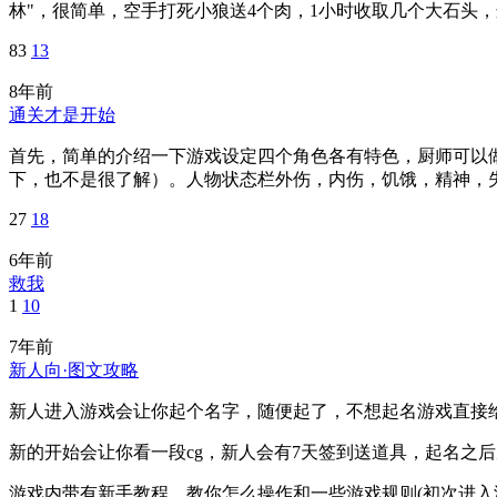
林"，很简单，空手打死小狼送4个肉，1小时收取几个大石头，这
83
13
8年前
通关才是开始
首先，简单的介绍一下游戏设定四个角色各有特色，厨师可以
下，也不是很了解）。人物状态栏外伤，内伤，饥饿，精神，失
27
18
6年前
救我
1
10
7年前
新人向·图文攻略
新人进入游戏会让你起个名字，随便起了，不想起名游戏直接给你
新的开始会让你看一段cg，新人会有7天签到送道具，起名之
游戏内带有新手教程，教你怎么操作和一些游戏规则(初次进入游