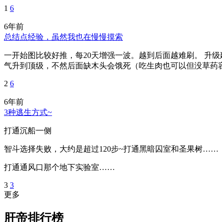
1
6
6年前
总结点经验，虽然我也在慢慢摸索
一开始图比较好推，每20天增强一波。越到后面越难刷。 升
气升到顶级，不然后面缺木头会饿死（吃生肉也可以但没草药容易
2
6
6年前
3种逃生方式~
打通沉船一侧
智斗选择失败，大约是超过120步~打通黑暗囚室和圣果树……
打通通风口那个地下实验室……
3
3
更多
肝帝排行榜