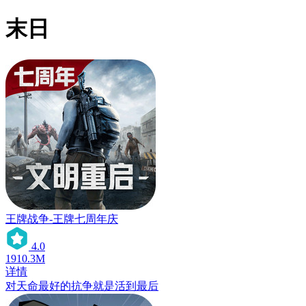
末日
王牌战争-王牌七周年庆
4.0
1910.3
M
详情
对天命最好的抗争就是活到最后