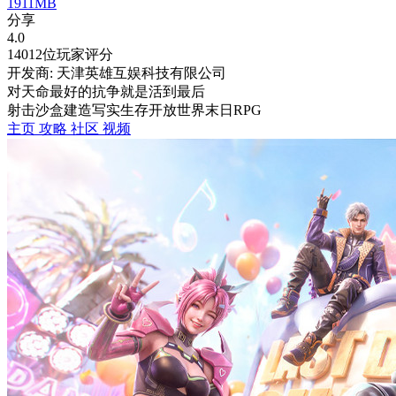
1911MB
分享
4.0
14012位玩家评分
开发商: 天津英雄互娱科技有限公司
对天命最好的抗争就是活到最后
射击
沙盒
建造
写实
生存
开放世界
末日
RPG
主页
攻略
社区
视频