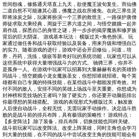
世间怨魂，修炼通天塔直上九天，欲使魔王波旬复生。而仙佛
二道自然不可能遂其心愿，佛魔之战在所难免。在此三界生灵
即将涂炭之际，玩家将扮演一个三界的救世主，一路保护唐僧
师徒求取大乘经典，周旋于三界六道之间，与悟空嫦娥一起并
肩作战，探悉自己的身世之谜，并一步步的揭穿魔族和修罗族
背后的巨大阴谋。 游戏基本玩法： 横版过关+角色扮演。 玩
家通过做任务和战斗获取经验以及装备，用来升级和增强自己
的实力。随着游戏的进行，游戏中还会开启修仙，问道，培
养，丹药，洗练，镶嵌等新奇好玩的系统功能，玩家也可以从
这些系统中获得大量增强战斗力的方式。 驰骋三界，你并不
是孤身一人。在游戏中玩家可以招募到大量赫赫有名的英雄协
同战斗，悟空嫦娥小龙女魔族圣女，你想招谁就招谁。每个英
雄都有自己专属的特殊技能，在某些战斗中都能发挥奇效。对
付不同的敌人，安排不同的英雄上场战斗至关重要。你想成为
封神榜和竞技场的王者吗？除了硬实力，你还要开动脑筋排出
你最理想的英雄搭配。 游戏的表现形式为横版过关，触发敌
人后便自动战斗，全程无忧，无需玩家手动操作。决定战斗胜
败的是战斗前的排兵布阵，具有极强的策略性！ 游戏特点：
【多变阵法】.除了装备，排兵布阵，切换技能也同样关键。
战斗前玩家可以改变阵法、改变上阵英雄，同时主角也会学习
到大量的技能，在不同的战斗中尝试改变主角的技能可能会有