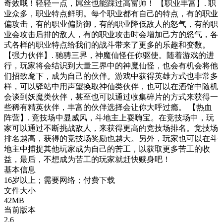
奇效哦！轻轻一点，屌丝也能踩过高富帅！ 【职业丰富】. 职
业众多，职业特点鲜明。每个职业都有自己的特点，有的职业
偏攻击，有的职业偏防御，有的职业降低敌人的怒气，有的职
业会攻击后排的敌人，有的职业攻击时会增加己方的怒气，各
式各样的职业特点给我们的战斗带来了更多的乐趣和变数。
【强力伙伴】. 驰骋三界，神魔仙怪任你驱使。随着游戏的进
行，玩家将会结识到大量三界中的神魔仙怪，也会有机会将他
们招致麾下，成为自己的伙伴。游戏中获得英雄方式也非常多
样，可以驿站中用声望换取神仙类伙伴，也可以在酒馆中随机
会谈到妖魔类伙伴，甚至也可以通过收集碎片的方式来获得一
些稀有精英伙伴，丰富的伙伴选择会让你大呼过瘾。 【热血
阵营】. 竞技场中显威风，斗地主上耍嗨宝。在竞技场中，玩
家可以通过不断挑战敌人，来获得更高的竞技场排名。竞技场
排名越高，获得的竞技场奖励也越大。另外，玩家也可以在斗
地主中捕捉其他玩家成为自己的苦工，以获取更多苦工的收
益，最后，不想成为苦工的玩家就赶快赎身吧！
基本信息
16岁以上；需要网络；付费下载
文件大小
42MB
当前版本
2.6