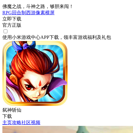
佛魔之战，斗神之路，够胆来闯！
RPG
回合制
西游
像素
横屏
立即下载
官方正版
使用小米游戏中心APP
下载
，领丰富游戏
福利
及
礼包
弑神斩仙
下载
主页
攻略
社区
视频