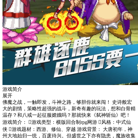
游戏简介
展开
佛魔之战，一触即发，斗神之路，够胆你就来闯！ 史诗般宏
大的剧情，策略性超强的战斗，新奇有趣的玩法，想和白骨精
温存？和八戒一起征服嫦娥吗？那就快来《弑神斩仙》吧！
游戏简介： 游戏类型：横版回合制rpg网游 风格：中式仙
侠 游戏题材：西游、修仙、穿越 游戏背景： 大唐初年，神
州大地始归一统，百废待兴。但盛世之下亦有隐患，魔族收集