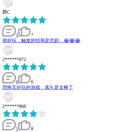
西C
1
7
很好玩，触发的结局是悲剧，😂😂😂
2******872
0
6
恐怖又好玩的游戏，真N.是太棒了
2******868
1
8