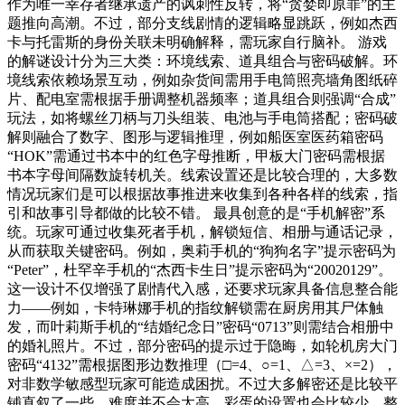
作为唯一幸存者继承遗产的讽刺性反转，将“贪婪即原罪”的主
题推向高潮。不过，部分支线剧情的逻辑略显跳跃，例如杰西
卡与托雷斯的身份关联未明确解释，需玩家自行脑补。 游戏
的解谜设计分为三大类：环境线索、道具组合与密码破解。环
境线索依赖场景互动，例如杂货间需用手电筒照亮墙角图纸碎
片、配电室需根据手册调整机器频率；道具组合则强调“合成”
玩法，如将螺丝刀柄与刀头组装、电池与手电筒搭配；密码破
解则融合了数字、图形与逻辑推理，例如船医室医药箱密码
“HOK”需通过书本中的红色字母推断，甲板大门密码需根据
书本字母间隔数旋转机关。线索设置还是比较合理的，大多数
情况玩家们是可以根据故事推进来收集到各种各样的线索，指
引和故事引导都做的比较不错。 最具创意的是“手机解密”系
统。玩家可通过收集死者手机，解锁短信、相册与通话记录，
从而获取关键密码。例如，奥莉手机的“狗狗名字”提示密码为
“Peter”，杜罕辛手机的“杰西卡生日”提示密码为“20020129”。
这一设计不仅增强了剧情代入感，还要求玩家具备信息整合能
力——例如，卡特琳娜手机的指纹解锁需在厨房用其尸体触
发，而叶莉斯手机的“结婚纪念日”密码“0713”则需结合相册中
的婚礼照片。不过，部分密码的提示过于隐晦，如轮机房大门
密码“4132”需根据图形边数推理（□=4、○=1、△=3、×=2），
对非数学敏感型玩家可能造成困扰。不过大多解密还是比较平
铺直叙了一些，难度并不会太高，彩蛋的设置也会比较少，整