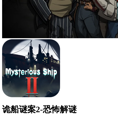
诡船谜案2-恐怖解谜