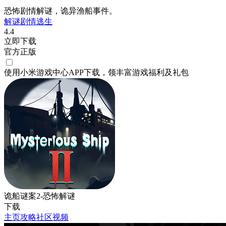
恐怖剧情解谜，诡异渔船事件。
解谜
剧情
逃生
4.4
立即下载
官方正版
使用小米游戏中心APP
下载
，领丰富游戏
福利
及
礼包
诡船谜案2-恐怖解谜
下载
主页
攻略
社区
视频