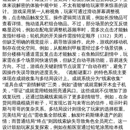
体来说解密的体验中规中矩，不太有能够给玩家带来惊喜的设
计。 游戏采用第一人称视角，玩家可通过滑动屏幕调整视
角，点击物品触发交互。操作逻辑简洁直观，例如长按物品可
查看详情、拖动道具栏组合物品。不过，部分场景的交互反馈
略显迟钝，例如在配电室调整机器频率时，需多次点击才能触
发指针移动；轮机房的开关操作需按特定顺序（1312）关闭，
但缺乏明确的视觉提示，易导致误操作。此外，游戏的移动机
制存在优化空间。例如，从船舱到甲板需经过多个场景切换，
部分楼梯与通道需反复点击才能触发；在鱼舱回忆剧情中，玩
家需在多个场景间快速切换，但缺乏自动寻路功能，容易迷失
方向。不过，游戏在关键剧情节点设置了“自动存档”，避免了
因操作失误导致的进度丢失。 《诡船谜案2》的特色系统主要
体现在成就收集与多结局设计上。成就系统分为“线索收集”
“道具合成”“剧情解锁”三类，例如“遗物”成就需解开木盒子机
关，“罪证”成就需用蜡烛照亮通风口。这些成就不仅增加了游
戏复玩性，还通过隐藏线索揭示了更多剧情细节。例如，在杂
货间用撬棍撬开柜子，可发现匕首与未寄出的信件，暗示叶莉
斯与哥哥的复杂关系。多结局设计则强化了玩家的选择权重。
完美结局“起点”需收集全部线索，触发叶莉斯继承遗产的剧
情；而普通结局“终点”则因线索缺失导致角色全员死亡。这一
设计鼓励玩家反复探索，例如在船医室通过铅笔涂黑绘本残