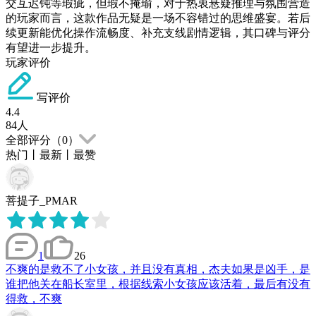
交互迟钝等瑕疵，但瑕不掩瑜，对于热衷悬疑推理与氛围营造
的玩家而言，这款作品无疑是一场不容错过的思维盛宴。若后
续更新能优化操作流畅度、补充支线剧情逻辑，其口碑与评分
有望进一步提升。
玩家评价
写评价
4.4
84
人
全部评分（
0
）
热门
丨
最新
丨
最赞
菩提子_PMAR
1
26
不爽的是救不了小女孩，并且没有真相，杰夫如果是凶手，是
谁把他关在船长室里，根据线索小女孩应该活着，最后有没有
得救，不爽