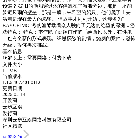
预谋？ 破旧的渔船穿过浓雾停靠在了游船旁边，那是一座能
躲避风雨的壁垒，那是一艘带来希望的船只。他们爬了上去...
活着是现在最大的愿望。 但故事才刚刚开始，这艘名为”
BAYCHIMO”号的渔船载着众人驶向了无边的绝望的深渊... 游
戏特点： 特点：本作除了延续前作的手绘画风以外，在谜题
上也有全新的形式表现。细思极恐的剧情，烧脑的案件，恐怖
升级，等你再次挑战。
基本信息
16岁以上；需要网络；付费下载
文件大小
111MB
当前版本
1.1.6.407.401.0112
更新日期
2026-02-13
开发商
云步互娱
发行商
深圳云步互娱网络科技有限公司
社区精选
查看全部