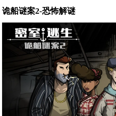
诡船谜案2-恐怖解谜