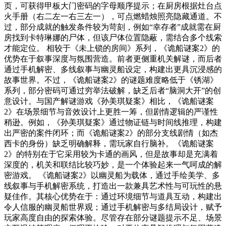
页，可获得甲板大门密码的字母顺序提示；在厨房根据灶台点
火手册（右二左一右三左一），可点燃蜡烛照亮隐藏通道。不
过，部分成就的触发条件较为苛刻，例如“幸存者”成就需在厨
房找到卡特琳娜的尸体，但该尸体位置隐蔽，需结合多个线索
才能定位。 相较于《未上锁的房间》系列，《诡船谜案2》的
优势在于叙事深度与氛围营造。前者更侧重机关解谜，而后者
通过手机解密、多线叙事与幽灵船设定，构建出更具沉浸感的
故事世界。不过，《诡船谜案2》的谜题难度略低于《锈湖》
系列，部分密码可通过穷举法破解，缺乏后者“脑洞大开”的创
意设计。与国产解谜游戏《孙美琪疑案》相比，《诡船谜案
2》在场景细节与音效设计上更胜一筹，但剧情逻辑的严谨性
稍逊。例如，《孙美琪疑案》通过物证链与时间线推理，构建
出严密的案件闭环；而《诡船谜案2》的部分支线剧情（如杰
西卡的身份）缺乏明确解释，需玩家自行脑补。《诡船谜案
2》的特别在于它采用较为卡通的画风，但是故事却是充满着
深度的，机关和联结比较巧妙，是一个体验起来一气呵成的解
密游戏。 《诡船谜案2》以幽灵船为载体，通过手绘美学、多
线叙事与手机解密系统，打造出一款兼具艺术性与可玩性的悬
疑佳作。其核心优势在于：通过环境细节与道具互动，构建出
令人信服的幽灵船世界观；通过手机解密与多结局设计，赋予
玩家高度自由的探索体验。尽管存在部分谜题提示不足、场景