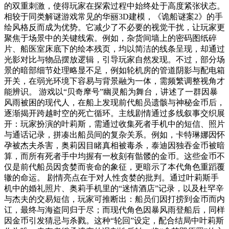
的双重刺激，使得玩家在探索过程中始终处于高度紧张状态。
相较于同类解谜游戏常见的华丽3D建模，《诡船谜案2》的手
绘风格反而成为优势。它减少了不必要的视觉干扰，让玩家更
聚焦于场景中的关键线索。例如，杂货间墙上的密码图纸碎
片、船医室床底下的绘本残页，均以简洁的线条呈现，却通过
光影对比与物品摆放逻辑，引导玩家自然发现。不过，部分场
景的暗部细节处理略显不足，例如轮机房的管道阴影与配电箱
开关，在弱光环境下容易与背景融为一体，需频繁调整视角才
能辨识。 游戏以“贝奇摩号”幽灵船为舞台，讲述了一群因暴
风雨被困的现代人，在船上发现前代船员遗骸与神秘金币后，
逐渐揭开跨越时空的死亡循环。主线剧情通过多线叙事交织展
开：玩家扮演的叶莉斯，需通过收集死者手机中的短信、照片
与通话记录，拼凑出船员间的复杂关系。例如，卡特琳娜因怀
孕被杰夫杀害，奥莉因目睹真相被毒杀，泰迪因独吞金币被暗
算，而所有死者手中均握有一枚刻有骷髅的金币。这些金币不
仅是前代船员因贪婪而丧命的象征，更暗示了本代角色重蹈覆
辙的命运。 剧情亮点在于对人性贪婪的批判。通过叶莉斯手
机中的婚礼照片、奥莉手机里的“迷情酒店”记录，以及杜罕辛
与杰夫的交易短信，玩家可推断出：船员们因打捞到金币而内
讧，最终与海盗同归于尽；而现代角色因暴风雨登船后，同样
因金币引发猜忌与杀戮。这种“轮回”设定，配合结局中叶莉斯