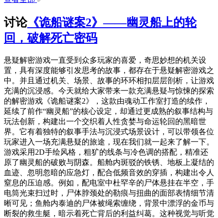
讨论
《诡船谜案2》——幽灵船上的轮
回，破解死亡密码
悬疑解密游戏一直受到众多玩家的喜爱，奇思妙想的机关设
置，具有深度能够引发思考的故事，都存在于悬疑解密游戏之
中。并且通过机关、场景、故事的环环相扣层层剖析，让游戏
充满的沉浸感。今天就给大家带来一款充满悬疑与惊悚的探索
的解密游戏《诡船谜案2》，这款由魂动工作室打造的续作，
延续了前作“幽灵船”的核心设定，却通过更成熟的叙事结构与
玩法创新，构建出一个交织着人性贪婪与命运轮回的黑暗世
界。它有着独特的叙事手法与沉浸式场景设计，可以带领各位
玩家进入一场充满悬疑的旅途，现在我们就一起来了解一下。
游戏采用2D手绘风格，粗犷的线条与冷色调的搭配，精准还
原了幽灵船的破败与阴森。船舱内斑驳的铁锈、地板上凝结的
血迹、忽明忽暗的应急灯，配合低频音效的穿插，构建出令人
窒息的压迫感。例如，配电室中杜罕辛的尸体悬挂在半空，手
电筒光束扫过时，尸体脖颈处的勒痕与扭曲的面部表情细节清
晰可见；鱼舱内泰迪的尸体被绳索缠绕，背景中漂浮的金币与
断裂的救生艇，暗示着死亡背后的利益纠葛。这种视觉与听觉