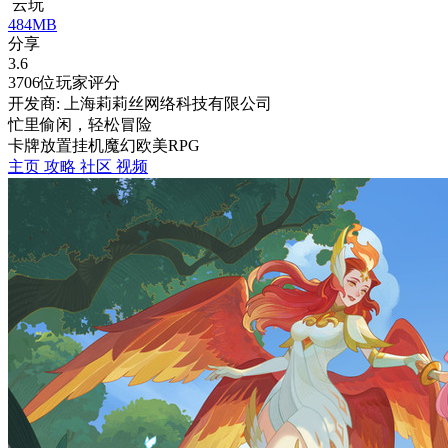
云玩
484MB
分享
3.6
3706位玩家评分
开发商: 上海莉莉丝网络科技有限公司
忙里偷闲，轻松冒险
卡牌
放置挂机
魔幻
欧美
RPG
主页
攻略
社区
视频