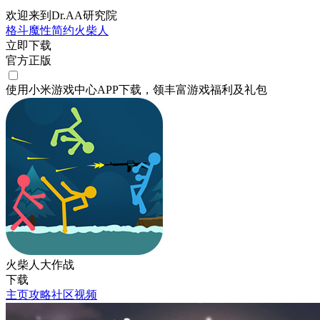
欢迎来到Dr.AA研究院
格斗
魔性
简约
火柴人
立即下载
官方正版
使用小米游戏中心APP
下载
，领丰富游戏
福利
及
礼包
火柴人大作战
下载
主页
攻略
社区
视频