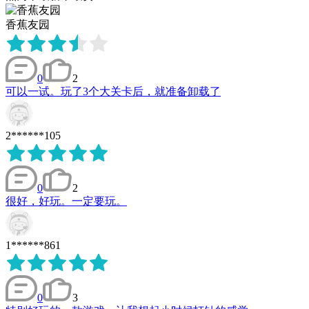
香蕉友园
0
2
可以一试。玩了3个大关卡后，就准备卸载了
2******105
0
2
很好，好玩。一定要玩。
1******861
0
3