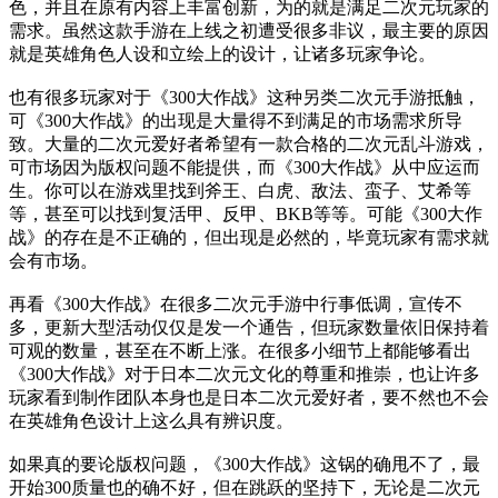
色，并且在原有内容上丰富创新，为的就是满足二次元玩家的
需求。虽然这款手游在上线之初遭受很多非议，最主要的原因
就是英雄角色人设和立绘上的设计，让诸多玩家争论。
也有很多玩家对于《300大作战》这种另类二次元手游抵触，
可《300大作战》的出现是大量得不到满足的市场需求所导
致。大量的二次元爱好者希望有一款合格的二次元乱斗游戏，
可市场因为版权问题不能提供，而《300大作战》从中应运而
生。你可以在游戏里找到斧王、白虎、敌法、蛮子、艾希等
等，甚至可以找到复活甲、反甲、BKB等等。可能《300大作
战》的存在是不正确的，但出现是必然的，毕竟玩家有需求就
会有市场。
再看《300大作战》在很多二次元手游中行事低调，宣传不
多，更新大型活动仅仅是发一个通告，但玩家数量依旧保持着
可观的数量，甚至在不断上涨。在很多小细节上都能够看出
《300大作战》对于日本二次元文化的尊重和推崇，也让许多
玩家看到制作团队本身也是日本二次元爱好者，要不然也不会
在英雄角色设计上这么具有辨识度。
如果真的要论版权问题，《300大作战》这锅的确甩不了，最
开始300质量也的确不好，但在跳跃的坚持下，无论是二次元