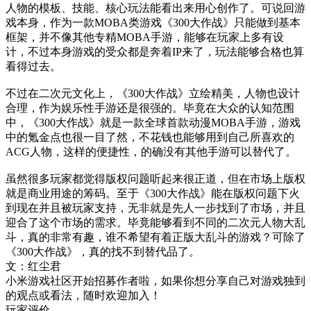
人物的模板、技能、核心玩法能看出来用心创作了。可说回游
戏本身，作为一款MOBA类游戏《300大作战》只能做到基本
框架，并不像其他专精MOBA手游，能够在玩家上多有设
计，不过本身游戏的受众都是奔着IP来了，玩法能够合格也算
看得过去。
不过在二次元文化上，《300大作战》立绘精美，人物也设计
合理，作为娱乐性手游还是很强的。毕竟在大众的认知范围
中，《300大作战》就是一款全球首款动漫MOBA手游，游戏
中的氪金点也很一目了然，不花钱也能够用到自己所喜欢的
ACG人物，这样的便捷性，的确没有其他手游可以替代了。
虽然很多玩家都觉得版权问题听起来很正道，但在市场上版权
就是商业用途的筹码。至于《300大作战》能在版权问题下火
到现在并且被玩家支持，无非就是先人一步找到了市场，并且
迎合了这个市场的需求。毕竟能够看到不同的二次元人物大乱
斗，真的非常有趣，谁不希望有着正版大乱斗的游戏？可除了
《300大作战》，真的找不到替代品了。
文：红尘君
小米游戏社区开始招募作者啦，如果你想分享自己对游戏独到
的观点或看法，随时欢迎加入！
玩家评价