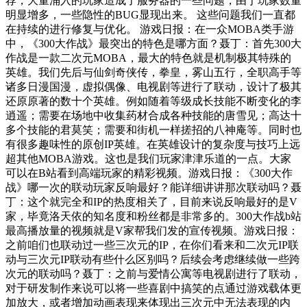
荐，大量涌入的玩家造成了服务器的一些问题，由于玩家数量
明显增多，一些隐性的BUG显现出来。 这些问题我们一直都
在持续的进行修复与优化。 游戏日报：在一众MOBA类手游
中，《300大作战》最突出的特色是哪方面？聂丁：首先300大
作战是一款二次元MOBA，最大的特色就是机制极其特殊的
英雄。我们先后与仙剑奇侠传，拳皇，雾山五行，全职高手等
诸多日漫国漫，虚拟偶像、电视剧等进行了联动，设计了极其
还原原著的数十个英雄。例如随着等级成长技能不断变化的李
逍遥；需要在场地中收集药材合成各种技能的唐雪见；高达十
多个技能的君莫笑；需要和街机一样搓招的八神庵等。同时也
有很多趣味性的原创IP英雄。在英雄设计的复杂度与技巧上远
超其他MOBA游戏。这也是我们玩家津津乐道的一点。大家
可以在B站看到高端玩家的精彩视频。游戏日报：《300大作
战》哪一次的联动玩家反响最好？能详细讲讲那次联动吗？聂
丁：这个就完全和IP的热度相关了，目前来说反响最好的是V
家，毕竟洛天依的知名度和粉丝都是非常多的。300大作战b站
最高播放量的视频就是V家帮我们发的宣传视频。游戏日报：
之前咱们也联动过一些三次元的IP，在你们看来和二次元IP联
动与三次元IP联动有些什么区别吗？后续会考虑继续做一些跨
次元的联动吗？聂丁：之前与爱情公寓等电视剧进行了联动，
对于研发制作来说可以将一些喜剧中搞笑的点通过游戏载体更
加放大，或者增加动画表现来体现出三次元中无法表现的内