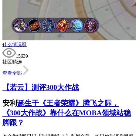
什么情况呀
15639
社区精选
查看全部
【若云】测评300大作战
安利
诞生于《王者荣耀》腾飞之际，
《300大作战》靠什么在MOBA领域站稳
脚跟？