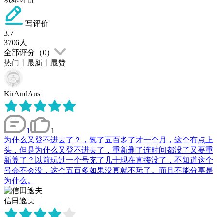
写评价
3.7
3706
人
全部评分（
0
）
热门
丨
最新
丨
最赞
KirAndAus
1
1
为什么又登不进去了？，氪了五百多了才一个月，这个有点上
头，但是为什么又登不进去了，重新删了连时间都没了又要重
新算了？以前玩过一个号充了几十现在直接没了，不知道这个
号会不会没，这个五百多如果没真就不玩了。而且不能分享是
为什么。
信田逸夫