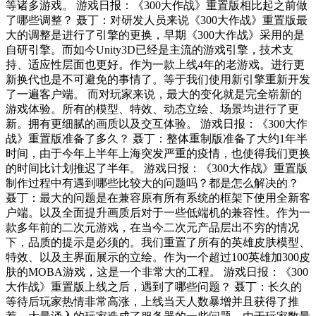
等诸多游戏。 游戏日报：《300大作战》重置版相比起之前做
了哪些调整？ 聂丁：对研发人员来说《300大作战》重置版最
大的调整是进行了引擎的更换，早期《300大作战》采用的是
自研引擎。而如今Unity3D已经是主流的游戏引擎，技术支
持、适应性层面也更好。作为一款上线4年的老游戏。进行更
新换代也是不可避免的事情了。等于我们使用新引擎重新开发
了一遍客户端。 而对玩家来说，最大的变化就是完全崭新的
游戏体验。所有的模型、特效、动态立绘、场景均进行了更
新。拥有更细腻的画质以及交互体验。 游戏日报：《300大作
战》重置版准备了多久？ 聂丁：整体重制版准备了大约1年半
时间，由于今年上半年上海突发严重的疫情，也使得我们更换
的时间比计划推迟了半年。 游戏日报：《300大作战》重置版
制作过程中有遇到哪些比较大的问题吗？都是怎么解决的？
聂丁：最大的问题是在兼容原有所有系统的框架下使用全新客
户端。以及全面提升画质后对于一些低端机的兼容性。作为一
款多年前的二次元游戏，在当今二次元产品层出不穷的情况
下，品质的提示是必须的。我们重置了所有的英雄皮肤模型、
特效、以及主界面展示的立绘。作为一个超过100英雄加300皮
肤的MOBA游戏，这是一个非常大的工程。 游戏日报：《300
大作战》重置版上线之后，遇到了哪些问题？ 聂丁：长久的
等待后玩家热情非常高涨，上线当天人数暴增并且获得了推