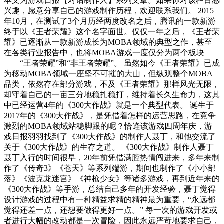
本文为游戏日报【对话制作人】系列文章。如果你对该栏目感
兴趣，愿意分享自己的游戏制作历程，欢迎联系我们。 2015
年10月，在测试了3个月历经两度改名之后，腾讯的一款新游
终于以《王者荣耀》这个名字面世。仅仅一年之后，《王者荣
耀》已逐渐从一款新游成长为MOBA领域的典型之作，甚至
在各类行业报告中，也将MOBA游戏一度仅分为两个板块
——“王者荣耀”和“非王者荣耀”。 虽然如今《王者荣耀》已成
为移动MOBA领域一座坚不可摧的大山，但纵观整个MOBA
品类，依然存在部分游戏，不及《王者荣耀》那样风光无限，
却守着自己的一亩三分地稳扎稳打，维持着长久生命力，这其
中已经运营4年的《300大作战》就是一个典型代表。 诞生于
2017年的《300大作战》，是凭借着怎样的运营思路，在竞争
激烈的MOBA领域站稳脚跟的呢？恰逢该游戏四周年庆，游
戏日报羽羽找到了《300大作战》的制作人聂丁，和他交流了
关于《300大作战》的生存之道。 《300大作战》制作人聂丁
聂丁入行的时间很早，20年前凭借满腔热情闯进来，多年来制
作了《传奇3》《苍天》等系列端游，期间也制作了《小小部
落》《波克龙迷宫》《神枪少女》等诸多游戏，再到近年来的
《300大作战》等手游，总结自己多年的开发经验，聂丁觉得
设计游戏的过程中有一种精益求精的精神最为重要，“永远都
觉得还差一点，还想要做得更好一点。” 每一次的游戏开发或
者进行大幅的改动都是一次冒险，因此永远严苛地要求自己，