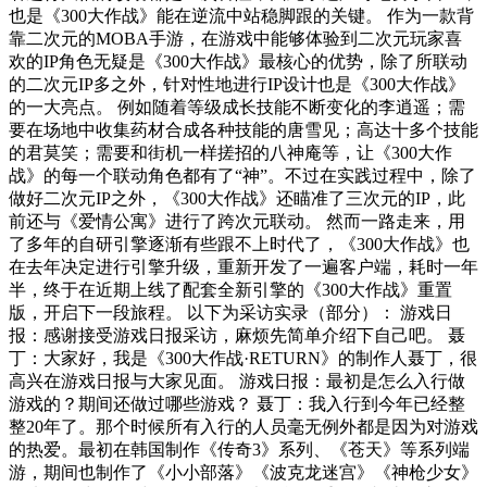
也是《300大作战》能在逆流中站稳脚跟的关键。 作为一款背
靠二次元的MOBA手游，在游戏中能够体验到二次元玩家喜
欢的IP角色无疑是《300大作战》最核心的优势，除了所联动
的二次元IP多之外，针对性地进行IP设计也是《300大作战》
的一大亮点。 例如随着等级成长技能不断变化的李逍遥；需
要在场地中收集药材合成各种技能的唐雪见；高达十多个技能
的君莫笑；需要和街机一样搓招的八神庵等，让《300大作
战》的每一个联动角色都有了“神”。不过在实践过程中，除了
做好二次元IP之外，《300大作战》还瞄准了三次元的IP，此
前还与《爱情公寓》进行了跨次元联动。 然而一路走来，用
了多年的自研引擎逐渐有些跟不上时代了，《300大作战》也
在去年决定进行引擎升级，重新开发了一遍客户端，耗时一年
半，终于在近期上线了配套全新引擎的《300大作战》重置
版，开启下一段旅程。 以下为采访实录（部分）： 游戏日
报：感谢接受游戏日报采访，麻烦先简单介绍下自己吧。 聂
丁：大家好，我是《300大作战·RETURN》的制作人聂丁，很
高兴在游戏日报与大家见面。 游戏日报：最初是怎么入行做
游戏的？期间还做过哪些游戏？ 聂丁：我入行到今年已经整
整20年了。那个时候所有入行的人员毫无例外都是因为对游戏
的热爱。最初在韩国制作《传奇3》系列、《苍天》等系列端
游，期间也制作了《小小部落》《波克龙迷宫》《神枪少女》