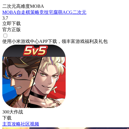
二次元高难度MOBA
MOBA
自走棋
策略
竞技
宅腐萌
ACG
二次元
3.7
立即下载
官方正版
使用小米游戏中心APP
下载
，领丰富游戏
福利
及
礼包
300大作战
下载
主页
攻略
社区
视频