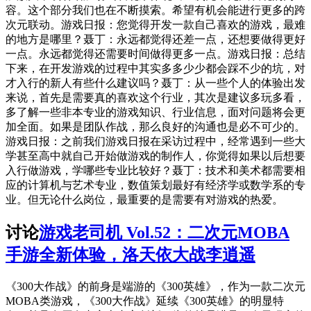
容。这个部分我们也在不断摸索。希望有机会能进行更多的跨
次元联动。游戏日报：您觉得开发一款自己喜欢的游戏，最难
的地方是哪里？聂丁：永远都觉得还差一点，还想要做得更好
一点。永远都觉得还需要时间做得更多一点。游戏日报：总结
下来，在开发游戏的过程中其实多多少少都会踩不少的坑，对
才入行的新人有些什么建议吗？聂丁：从一些个人的体验出发
来说，首先是需要真的喜欢这个行业，其次是建议多玩多看，
多了解一些非本专业的游戏知识、行业信息，面对问题将会更
加全面。如果是团队作战，那么良好的沟通也是必不可少的。
游戏日报：之前我们游戏日报在采访过程中，经常遇到一些大
学甚至高中就自己开始做游戏的制作人，你觉得如果以后想要
入行做游戏，学哪些专业比较好？聂丁：技术和美术都需要相
应的计算机与艺术专业，数值策划最好有经济学或数学系的专
业。但无论什么岗位，最重要的是需要有对游戏的热爱。
讨论
游戏老司机 Vol.52：二次元MOBA
手游全新体验，洛天依大战李逍遥
《300大作战》的前身是端游的《300英雄》，作为一款二次元
MOBA类游戏，《300大作战》延续《300英雄》的明显特