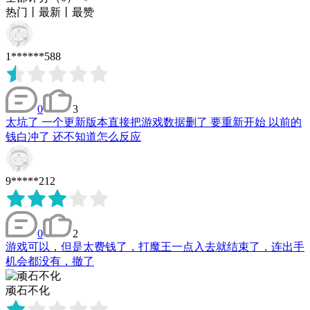
热门
丨
最新
丨
最赞
1******588
0
3
太坑了 一个更新版本直接把游戏数据删了 要重新开始 以前的
钱白冲了 还不知道怎么反应
9*****212
0
2
游戏可以，但是太费钱了，打魔王一点入去就结束了，连出手
机会都没有，撤了
顽石不化