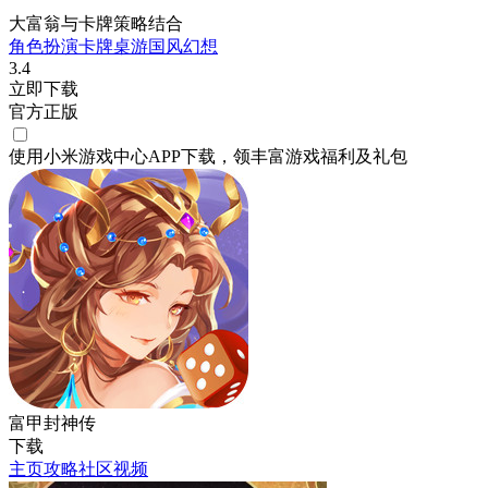
大富翁与卡牌策略结合
角色扮演
卡牌
桌游
国风
幻想
3.4
立即下载
官方正版
使用小米游戏中心APP
下载
，领丰富游戏
福利
及
礼包
富甲封神传
下载
主页
攻略
社区
视频