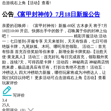
击游戏右上角【活动】查看!
公告
《富甲封神传》7月18日新服公告
亲爱的召唤师： 《富甲封神传》新服-69区 古木参天 将于7月
18日10:00 开启。快掷出手中的骰子，召唤属于你的封神上仙
吧！ -------------------------------------------------- 精彩开服活动 活动
一：七日签到-开服专享 天天来签到，天天有惊喜，七日可得
绝版卡牌，九尾妖狐、木吒、哪吒等您领取。 活动二：首充
有惊喜 首充百倍奖励等你来拿，新增全新卡牌奖励-【治愈天
使·黄龙真人】 活动三：连充好礼 每日完成首充，领取额外奖
励，连续7天，可得四星卡牌！ 活动四：神秘商店 神秘商店悄
然来袭，极品道具应有尽有，打折出售绝不忽悠！ 活动五：
冲榜达人 四大冲榜助力新服，哪些玩家将成为冲榜达人，让
我们拭目以待吧！ 更多活动可点击游戏右上角【活动】查看
玩家评价
写评价
3.4
25
人
全部评分（
0
）