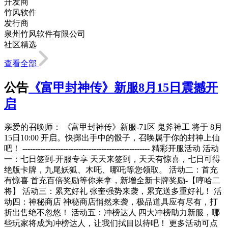
开发商
竹风软件
发行商
泉州竹风软件有限公司
社区精选
查看全部
公告
《富甲封神传》新服8月15日震撼开
启
亲爱的召唤师： 《富甲封神传》新服-71区 鬼斧神工 将于 8月
15日10:00 开启。快掷出手中的骰子，召唤属于你的封神上仙
吧！ -------------------------------------------------- 精彩开服活动 活动
一：七日签到-开服专享 天天来签到，天天有惊喜，七日可得
绝版卡牌，九尾妖狐、木吒、哪吒等您领取。 活动二：首充
有惊喜 首充百倍奖励等你来拿，新增全新卡牌奖励-【哼哈二
将】 活动三：累充好礼 张奎强势来袭，累充送多重好礼！ 活
动四：神秘商店 神秘商店悄然来袭，极品道具应有尽有，打
折出售绝不忽悠！ 活动五：冲榜达人 四大冲榜助力新服，哪
些玩家将成为冲榜达人，让我们拭目以待吧！ 更多活动可点