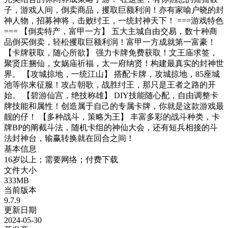
子，游戏人间，倒卖商品，攫取巨额利润！亦有家喻户晓的封
神人物，招募神将，击败纣王，一统封神天下！ ===游戏特色
=== 【倒卖特产，富甲一方】 五大主城自由交易，数十种商
品倒买倒卖，轻松攫取巨额利润！富甲一方成就第一富豪！
【卡牌获取，随心所欲】 强力卡牌免费获取！文王庙求签，
聚贤庄捆仙，女娲庙祈福，太一府纳贤！构建最真实的封神世
界。 【攻城掠地，一统江山】 搭配卡牌，攻城掠地，85座城
池等你来征服！攻占朝歌，战胜纣王，那只是王者之路的开
始。 【碧游仙宫，绝技称雄】 DIY技能随心配，自由调整卡
牌技能和属性！创造属于自己的专属卡牌，你就是这款游戏最
靓的仔！ 【多种战斗，策略为王】 丰富多彩的战斗种类，卡
牌BP的阐截斗法，随机卡组的神仙大会，还有短兵相接的斗
法封神台，输赢转换就在回合之间！
基本信息
16岁以上；需要网络；付费下载
文件大小
333MB
当前版本
9.7.9
更新日期
2024-05-30