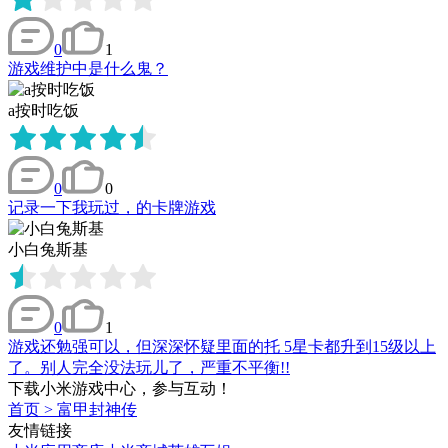
0
1
游戏维护中是什么鬼？
a按时吃饭
0
0
记录一下我玩过，的卡牌游戏
小白兔斯基
0
1
游戏还勉强可以，但深深怀疑里面的托 5星卡都升到15级以上
了。别人完全没法玩儿了，严重不平衡!!
下载小米游戏中心，参与互动！
首页
>
富甲封神传
友情链接