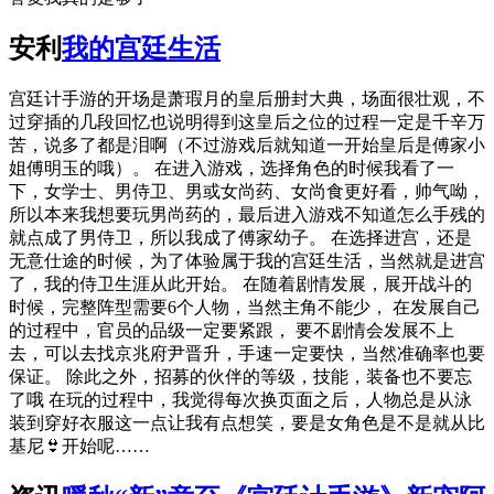
安利
我的宫廷生活
宫廷计手游的开场是萧瑕月的皇后册封大典，场面很壮观，不
过穿插的几段回忆也说明得到这皇后之位的过程一定是千辛万
苦，说多了都是泪啊（不过游戏后就知道一开始皇后是傅家小
姐傅明玉的哦）。 在进入游戏，选择角色的时候我看了一
下，女学士、男侍卫、男或女尚药、女尚食更好看，帅气呦，
所以本来我想要玩男尚药的，最后进入游戏不知道怎么手残的
就点成了男侍卫，所以我成了傅家幼子。 在选择进宫，还是
无意仕途的时候，为了体验属于我的宫廷生活，当然就是进宫
了，我的侍卫生涯从此开始。 在随着剧情发展，展开战斗的
时候，完整阵型需要6个人物，当然主角不能少， 在发展自己
的过程中，官员的品级一定要紧跟， 要不剧情会发展不上
去，可以去找京兆府尹晋升，手速一定要快，当然准确率也要
保证。 除此之外，招募的伙伴的等级，技能，装备也不要忘
了哦 在玩的过程中，我觉得每次换页面之后，人物总是从泳
装到穿好衣服这一点让我有点想笑，要是女角色是不是就从比
基尼👙开始呢……