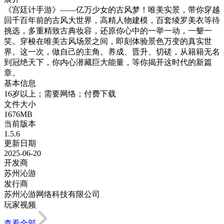
《宫廷计手游》——亿万少女的古风梦！唯美实景，带你穿越
回千百年前的古风大世界，高精人物建模，百套绫罗美衣等待
挑选，多重精致古典妆容，还原你心中的一举一动，一颦一
笑。穿梭在唯美古风场景之间，即刻体验景色万变的真实世
界。这一次，做自己的主角。养成、晋升、切磋，从籍籍无名
到冠绝天下，你内心潜藏巨大能量，等你揭开这时代的新篇
章。
基本信息
16岁以上；需要网络；付费下载
文件大小
1676MB
当前版本
1.5.6
更新日期
2025-06-20
开发商
苏州沁游
发行商
苏州沁游网络科技有限公司
玩家视频
查看全部