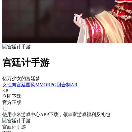
宫廷计手游
亿万少女的宫廷梦
女性向
宫廷
国风
MMORPG
回合制
AR
3.8
立即下载
官方正版
使用小米游戏中心APP
下载
，领丰富游戏
福利
及
礼包
宫廷计手游