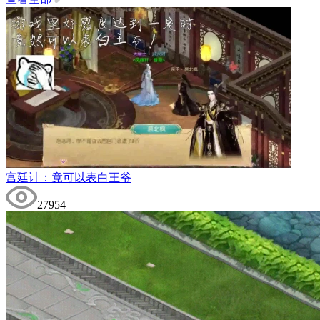
宫廷计：竟可以表白王爷
27954