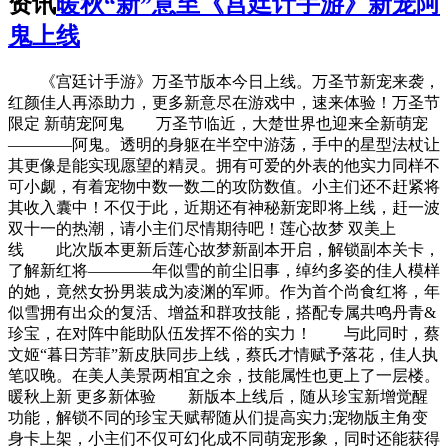
资讯
暖秋“新”意至《宫廷计手游》新宠阿
鬼上线
《宫廷计手游》万圣节版本今日上线。万圣节新宠来袭，
红颜佳人再添助力，更多新意尽在游戏中，速来体验！万圣节
限定 新萌宠阿鬼 万圣节临近，大楚世界也迎来全新萌宠
————阿鬼。透明的身躯在半空中游荡，手中的星型法杖让
其更像是能实现愿望的精灵。拥有可爱的外表的他实力同样不
可小觑，有着宠物中数一数二的攻防数值。小主们还不赶紧将
其收入囊中！不仅于此，近期还有神秘新宠即将上线，赶一波
双十一的热潮，请小主们尽情期待吧！莲心故梦 双美上
线 此次版本更新后莲心故梦新副本开启，解锁副本关卡，
了解新红将————年似雪的前尘旧事，绰约多姿的佳人模样
的她，竟然女扮男装成为凌渊的军师。作为首个尚食红将，年
似雪拥有出众的复活、增益和群攻技能，搭配专属共鸣丹青&
珍宝，在对阵中能助队伍发挥不俗的实力！ 与此同时，蔡
文姬“暮日芳菲”新皮肤同步上线，蔡氏才情赋予落花，佳人执
笔叹晚。在美人美景两相宜之余，技能属性也更上了一层楼。
暖秋上新 更多新体验 新版本上线后，随从珍宝新增觉醒
功能，解锁不同的珍宝天赋帮随从们提高实力;宠物版主角变
身卡上架，小主们不仅可幻化成不同萌宠形象，同时还能获得