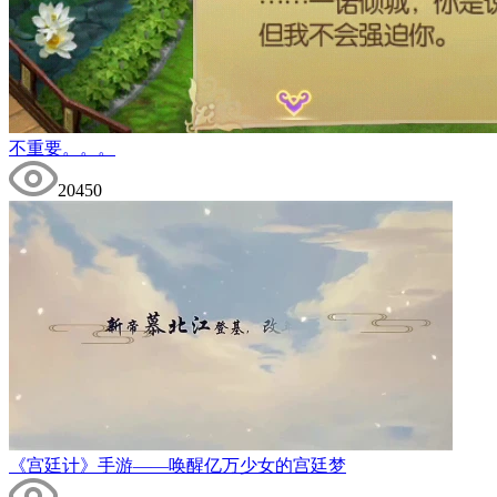
不重要。。。
20450
《宫廷计》手游——唤醒亿万少女的宫廷梦