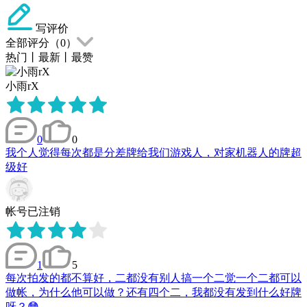
写评价
全部评分（
0
）
热门
丨
最新
丨
最赞
小雨rX
0
0
我个人觉得每次都是分差牌给我们游戏人，对家机器人的牌超
级好
帐号已注销
1
5
每次拍发的都不算好，二都没有别人搞一个二觉一个二都可以
做帐，为什么他可以做？还有四个二，我都没有发到什么好牌
呀？😳