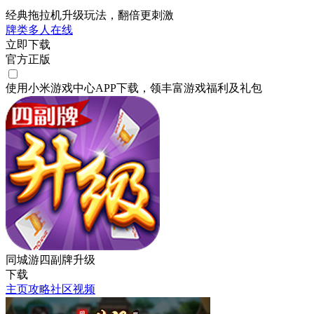
经典拖拉机升级玩法，翻倍更刺激
牌类
多人在线
立即下载
官方正版
使用小米游戏中心APP
下载
，领丰富游戏
福利
及
礼包
同城游四副牌升级
下载
主页
攻略
社区
视频