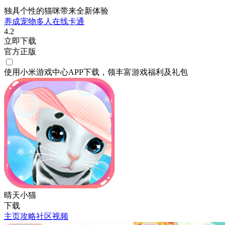
独具个性的猫咪带来全新体验
养成
宠物
多人在线
卡通
4.2
立即下载
官方正版
使用小米游戏中心APP
下载
，领丰富游戏
福利
及
礼包
晴天小猫
下载
主页
攻略
社区
视频