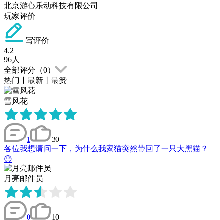
北京游心乐动科技有限公司
玩家评价
写评价
4.2
96
人
全部评分（
0
）
热门
丨
最新
丨
最赞
雪风花
1
30
各位我想请问一下，为什么我家猫突然带回了一只大黑猫？
😓
月亮邮件员
0
10