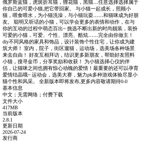
俄罗斯蓝猫，虎斑折耳猫，狸花猫，黑猫…任意选择选择属于
你自己的可爱小猫,把它带回家。 与小猫一起成长，照顾小
猫，喂食喂水，为小猫洗澡，与小猫玩耍……和猫咪成为好朋
友。 聪明又听话的小猫，可以学会更多的表情和动作，在与
你的互动的过程中萌态百出~ 挑选不断出新的时尚靓装，装扮
可爱的小猫，可爱、个性、漂亮、酷炫……完全由你做主！
diy不同风格的家具和饰品，设计装饰个性住宅，让你成为建
筑大师！ 室内，院子，街区遛猫，运动场，选美场各种场景
来去自由！ 好友互相拜访，结识更多新朋友，帮助好友照料
小猫，搜寻金币，分享奖励和收获！ 为小猫选择心仪的伴
侣，让猫咪之间也拥有惊心动魄的爱情！最重要的还可以孕育
爱情结晶哦~ 运动会，选美大赛，魅力pk多种游戏体验尽显小
猫个性和风采。 全新版本即将发布,更多内容敬请期待0-0
基本信息
中文；无需网络；付费下载
文件大小
417MB
当前版本
2.8.1
更新日期
2026-07-24
发行商