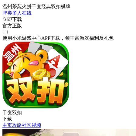
温州茶苑火拼千变经典双扣棋牌
牌类
多人在线
立即下载
官方正版
使用小米游戏中心APP
下载
，领丰富游戏
福利
及
礼包
千变双扣
下载
主页
攻略
社区
视频