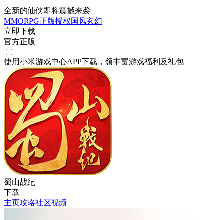
全新的仙侠即将震撼来袭
MMORPG
正版授权
国风
玄幻
立即下载
官方正版
使用小米游戏中心APP
下载
，领丰富游戏
福利
及
礼包
蜀山战纪
下载
主页
攻略
社区
视频