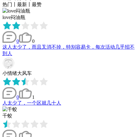
热门
丨
最新
丨
最赞
love闷油瓶
0
0
这人太少了，而且叉消不掉，特别容易卡，每次活动几乎招不
到人
小情绪大风车
0
1
人太少了，一个区就几十人
千蛟