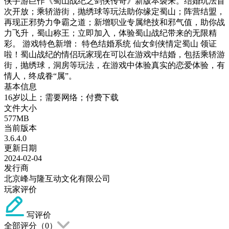
侠手游巨作《蜀山战纪之剑侠传奇》新版本袭来。结婚玩法首
次开放；乘轿游街，抛绣球等玩法助你缘定蜀山；阵营结盟，
再现正邪势力争霸之道；新增职业专属绝技和邪气值，助你战
力飞升，蜀山称王；立即加入，体验蜀山战纪带来的无限精
彩。 游戏特色新增： 特色结婚系统 仙女剑侠情定蜀山 领证
啦！蜀山战纪的情侣玩家现在可以在游戏中结婚，包括乘轿游
街，抛绣球，洞房等玩法，在游戏中体验真实的恋爱体验，有
情人，终成眷“属”。
基本信息
16岁以上；需要网络；付费下载
文件大小
577MB
当前版本
3.6.4.0
更新日期
2024-02-04
发行商
北京峰与隆互动文化有限公司
玩家评价
写评价
全部评分（
0
）