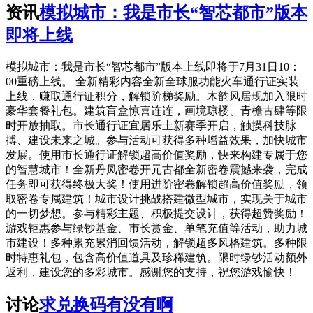
资讯
模拟城市：我是市长“智芯都市”版本
即将上线
模拟城市：我是市长“智芯都市”版本上线即将于7月31日10：
00重磅上线。 全新精彩内容全新全球服功能火车通行证实装
上线，赚取通行证积分，解锁阶梯奖励。木韵风居现加入限时
豪华套餐礼包。建筑盲盒惊喜连连，画境琼楼、青檐古肆等限
时开放抽取。市长通行证宜居乐土新赛季开启，触摸科技脉
搏、建设未来之城。参与活动可获得多种增益效果，加快城市
发展。使用市长通行证解锁超高价值奖励，快来构建专属于您
的智慧城市！全新丹凤密卷开元古都全新密卷震撼来袭，完成
任务即可获得终极大奖！使用进阶密卷解锁超高价值奖励，领
取密卷专属建筑！城市设计挑战搭建微型城市，实现关于城市
的一切梦想。参与精彩主题、积极提交设计，获得超赞奖励！
游戏钜惠参与绿钞基金、市长赏金、单笔充值等活动，助力城
市建设！多种累充累消回馈活动，解锁超多风格建筑。多种限
时特惠礼包，包含高价值道具及珍稀建筑。限时绿钞活动额外
返利，建设您的多彩城市。感谢您的支持，祝您游戏愉快！
讨论
求兑换码有没有啊