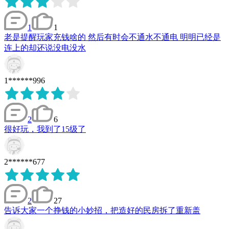
1
1
老是提醒玩家充钱啥的 然后有时会不通水不通电 明明已经是
连上的却还说没电没水
1******996
2
6
很好玩，我到了15级了
2******677
2
27
告诉大家一个挣钱的小妙招，把造好的民房拆了重新盖