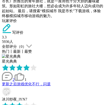
市长》所推出的青年旅社，就是一座用色十分大胆的趣味建
筑。形如彩虹的旅社大楼，想必会成为许多年轻人迈向成功的
起始站。 最后，请搜索“模拟城市 我是市长”下载游戏，体验
终极模拟城市移动游戏的魅力。
玩家评价
写评价
3.3
5936
人
全部评分（
0
）
热门
丨
最新
丨
最赞
星光典典
2
1
更新之后游戏优化不行，闪退
冰川纱夜_lYN7