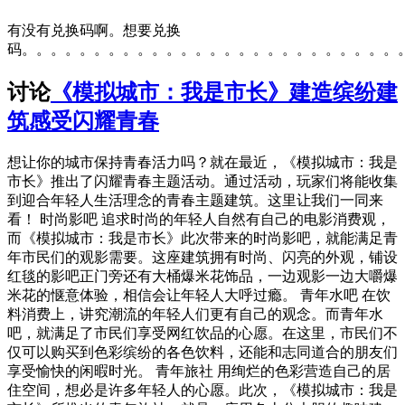
有没有兑换码啊。想要兑换
码。。。。。。。。。。。。。。。。。。。。。。。。。。
讨论
《模拟城市：我是市长》建造缤纷建
筑感受闪耀青春
想让你的城市保持青春活力吗？就在最近，《模拟城市：我是
市长》推出了闪耀青春主题活动。通过活动，玩家们将能收集
到迎合年轻人生活理念的青春主题建筑。这里让我们一同来
看！ 时尚影吧 追求时尚的年轻人自然有自己的电影消费观，
而《模拟城市：我是市长》此次带来的时尚影吧，就能满足青
年市民们的观影需要。这座建筑拥有时尚、闪亮的外观，铺设
红毯的影吧正门旁还有大桶爆米花饰品，一边观影一边大嚼爆
米花的惬意体验，相信会让年轻人大呼过瘾。 青年水吧 在饮
料消费上，讲究潮流的年轻人们更有自己的观念。而青年水
吧，就满足了市民们享受网红饮品的心愿。在这里，市民们不
仅可以购买到色彩缤纷的各色饮料，还能和志同道合的朋友们
享受愉快的闲暇时光。 青年旅社 用绚烂的色彩营造自己的居
住空间，想必是许多年轻人的心愿。此次，《模拟城市：我是