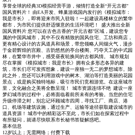
享誉全球的经典3D模拟经营手游，倾情打造全新“开元古都”
国风资料片！ 由EA开发、蜂巢游戏国内发行的《模拟城市：
我是市长》，即将迎来市民入驻啦！一起建设高楼林立的繁华
都市，为市民们提供舒适惬意的生活环境吧！ 盛大推出全新
国风资料片 您可以在古色古香的“开元古都”区域，建设您专
属的中国风城市，其中不仅有精致的国风住宅、工坊和商店，
更有精心设计的古风道具和场景，带您领略人间烟火气，漫步
于金碧辉煌的宫殿、古韵悠然的亭台楼阁、巧夺天工的中式园
林，在繁华市井中，感受昼夜轮换间的古都风情。 城市规划
尽在掌握 《模拟城市：我是市长》拥有众多形态各异的建
筑，市长们尽可发挥想象，建设一座独一无二的梦想城市。除
此之外，您还可以利用游戏中的树木、湖泊等打造美丽的花园
景点，或是购买独特地标，吸引市民们竞相游览。在这座城市
里，文化融合之美将全数呈现！ 城市资源连绵不绝 建设一座
梦幻城市的过程中，必将面临着前所未有的考验。当您的住宅
升级停滞之时，别忘记环顾城市四周，寻找工厂、商店、港
口、机场等建筑设施，通过生产、运输等途径获取建设城市的
道具资源！ 城市中的精彩远不至此，市长们如在探索过程中
有所疑问，就请尽快联系市长秘书答疑解惑吧。
基本信息
12岁以上；无需网络；付费下载