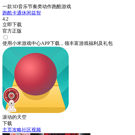
一款3D音乐节奏类动作跑酷游戏
跑酷
卡通
休闲
益智
4.2
立即下载
官方正版
使用小米游戏中心APP
下载
，领丰富游戏
福利
及
礼包
滚动的天空
下载
主页
攻略
社区
视频