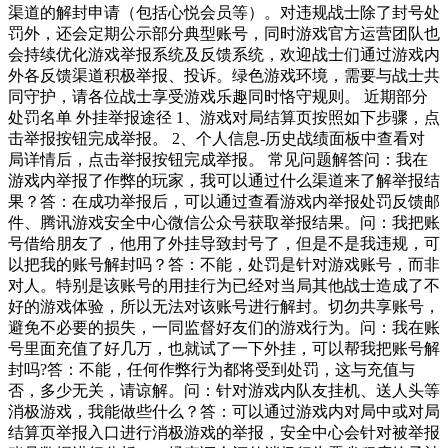
渠道的解封申请（包括心悦会员等）。对违规战士除了封号处
罚外，还会定期公示部分典型账号，同时游戏官方运营团队也
会持续优化游戏举报系统及反馈系统，欢迎战士们通过游戏内
外各反馈渠道积极举报、投诉。绿色游戏环境，需要与战士共
同守护，请各位战士享受游戏乐趣同时恪守规则。 近期部分
处罚名单 外挂举报途径 1、游戏对局结算页按照如下步骤，点
击举报按钮完成举报。 2、个人信息-历史战绩面板中查看对
局详情后，点击举报按钮完成举报。 常见问题解答问：我在
游戏内举报了作弊的玩家，我可以通过什么渠道来了解举报结
果？答：在成功举报后，可以通过查看游戏内举报处罚反馈邮
件、腾讯游戏安全中心微信公众号获取举报结果。问：我把账
号借给朋友了，他用了外挂导致封号了，但是不是我违规，可
以把我的账号解封吗？答：不能，处罚是针对游戏账号，而非
对人。特别是该账号的用挂行为已经对当局其他战士造成了不
好的游戏体验，所以无法对该账号进行解封。切勿共享账号，
避免不必要的损失，一同监督好友们的游戏行为。问：我在账
号里面充值了好几万，也就试了一下外挂，可以帮我把账号解
封吗?答：不能，任何作弊行为都将受到处罚，这与充值与
否，多少无关，请谅解。问：针对游戏内队友挂机、送人头等
消极游戏，我能做些什么？答：可以通过游戏内对局中或对局
结算页举报入口进行消极游戏的举报，安全中心会针对被举报