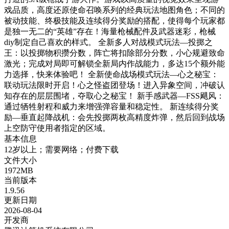
戏品质，高度还原使命召唤系列的经典玩法地图角色；不同的
被动技能、终极技能及连续得分奖励的搭配，使得每个玩家都
是独一无二的“英雄”存在！海量枪械配件及武器迷彩，枪械
diy制定自己喜欢的样式。 全新多人对战模式玩法—投掷之
王：以投掷物积攒分数，阵亡将扣除部分分数，小心规避致命
激光；完成对局即可解锁全新局内作战能力，多达15个额外能
力选择，快来体验吧！ 全新使命战场模式玩法—心之秘宝：
联动玩法限时开启！心之怪盗团登场！进入异象空间，冲破认
知存在的层层围堵，夺取心之秘宝！ 新手感武器—FSS飓风：
通过牺牲射程和威力来增强弹容量和稳定性。 新连续得分奖
励—垂直起降战机：会先投掷两枚高精度炸弹，然后回到战场
上空防守使用者指定的区域。
基本信息
12岁以上；需要网络；付费下载
文件大小
1972MB
当前版本
1.9.56
更新日期
2026-08-04
开发商