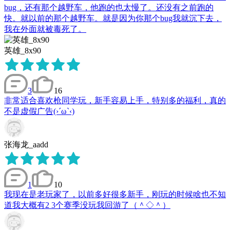
bug，还有那个越野车，他跑的也太慢了。还没有之前跑的
快。就以前的那个越野车。就是因为你那个bug我就沉下去，
我在外面就被毒死了。
英雄_8x90
3
16
非常适合喜欢枪同学玩，新手容易上手，特别多的福利，真的
不是虚假广告(›´ω`‹)
张海龙_aadd
1
10
我现在是老玩家了，以前多好很多新手，刚玩的时候啥也不知
道我大概有2 3个赛季没玩我回游了（＾◇＾）