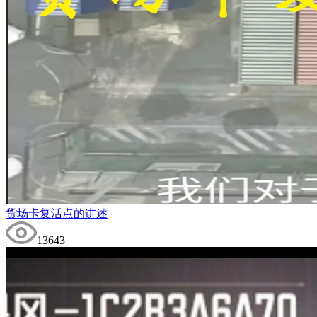
货场卡复活点的讲述
13643