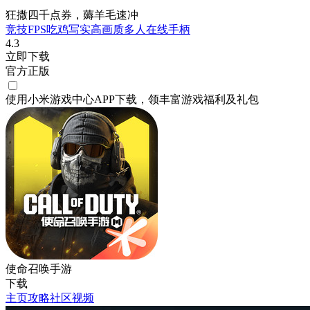
狂撒四千点券，薅羊毛速冲
竞技
FPS
吃鸡
写实
高画质
多人在线
手柄
4.3
立即下载
官方正版
使用小米游戏中心APP
下载
，领丰富游戏
福利
及
礼包
使命召唤手游
下载
主页
攻略
社区
视频