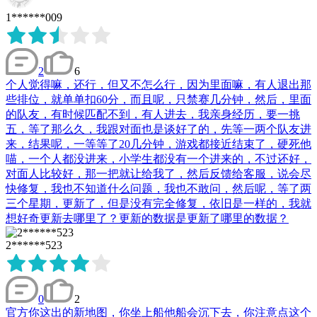
1******009
2
6
个人觉得嘛，还行，但又不怎么行，因为里面嘛，有人退出那
些排位，就单单扣60分，而且呢，只禁赛几分钟，然后，里面
的队友，有时候匹配不到，有人进去，我亲身经历，要一挑
五，等了那么久，我跟对面也是谈好了的，先等一两个队友进
来，结果呢，一等等了20几分钟，游戏都接近结束了，硬死他
喵，一个人都没进来，小学生都没有一个进来的，不过还好，
对面人比较好，那一把就让给我了，然后反馈给客服，说会尽
快修复，我也不知道什么问题，我也不敢问，然后呢，等了两
三个星期，更新了，但是没有完全修复，依旧是一样的，我就
想好奇更新去哪里了？更新的数据是更新了哪里的数据？
2******523
0
2
官方你这出的新地图，你坐上船他船会沉下去，你注意点这个