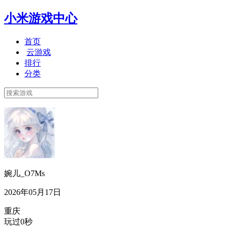
小米游戏中心
首页
云游戏
排行
分类
婉儿_O7Ms
2026年05月17日
重庆
玩过0秒