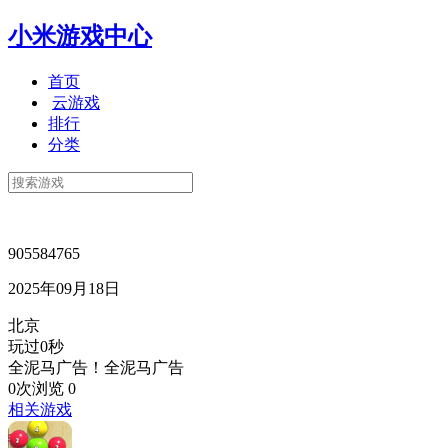
小米游戏中心
首页
云游戏
排行
分类
905584765
2025年09月18日
北京
玩过0秒
全泥马广告！全泥马广告
0次浏览
0
相关游戏