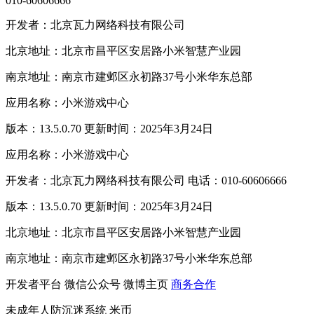
010-60606666
开发者：北京瓦力网络科技有限公司
北京地址：北京市昌平区安居路小米智慧产业园
南京地址：南京市建邺区永初路37号小米华东总部
应用名称：小米游戏中心
版本：13.5.0.70 更新时间：2025年3月24日
应用名称：小米游戏中心
开发者：北京瓦力网络科技有限公司 电话：010-60606666
版本：13.5.0.70 更新时间：2025年3月24日
北京地址：北京市昌平区安居路小米智慧产业园
南京地址：南京市建邺区永初路37号小米华东总部
开发者平台
微信公众号
微博主页
商务合作
未成年人防沉迷系统
米币