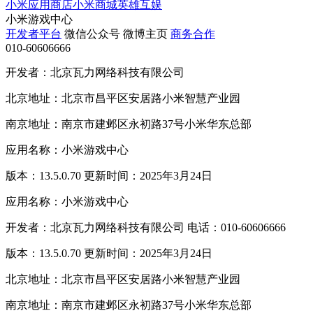
小米应用商店
小米商城
英雄互娱
小米游戏中心
开发者平台
微信公众号
微博主页
商务合作
010-60606666
开发者：北京瓦力网络科技有限公司
北京地址：北京市昌平区安居路小米智慧产业园
南京地址：南京市建邺区永初路37号小米华东总部
应用名称：小米游戏中心
版本：13.5.0.70 更新时间：2025年3月24日
应用名称：小米游戏中心
开发者：北京瓦力网络科技有限公司 电话：010-60606666
版本：13.5.0.70 更新时间：2025年3月24日
北京地址：北京市昌平区安居路小米智慧产业园
南京地址：南京市建邺区永初路37号小米华东总部