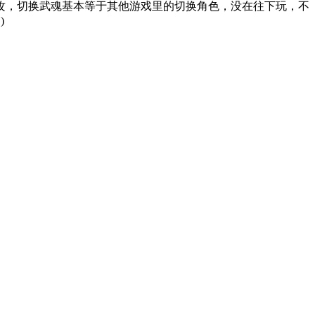
攻，切换武魂基本等于其他游戏里的切换角色，没在往下玩，不
知道还可不可以加，看剧情好像是要组新的史莱克小队，话说疑似女主叫路重华，怎么听都感觉是系统随机生成的名字哭(•́ω•̀ ٥)