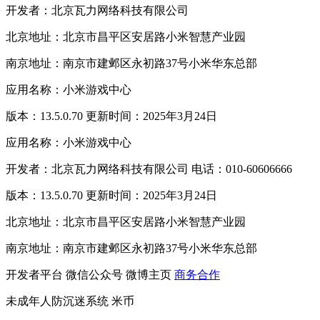
开发者：北京瓦力网络科技有限公司
北京地址：北京市昌平区安居路小米智慧产业园
南京地址：南京市建邺区永初路37号小米华东总部
应用名称：小米游戏中心
版本：13.5.0.70 更新时间：2025年3月24日
应用名称：小米游戏中心
开发者：北京瓦力网络科技有限公司 电话：010-60606666
版本：13.5.0.70 更新时间：2025年3月24日
北京地址：北京市昌平区安居路小米智慧产业园
南京地址：南京市建邺区永初路37号小米华东总部
开发者平台
微信公众号
微博主页
商务合作
未成年人防沉迷系统
米币