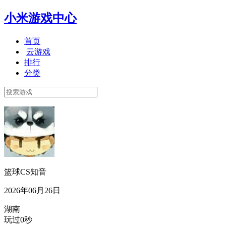
小米游戏中心
首页
云游戏
排行
分类
篮球CS知音
2026年06月26日
湖南
玩过0秒